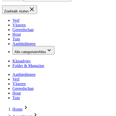
Zoekbalk sluiten
Verf
Vloeren
Gereedschap
Hout
Tuin
Aanbiedingen
Alle categorieën
Alles
Klusadvies
Folder & Magazine
Aanbiedingen
Verf
Vloeren
Gereedschap
Hout
Tuin
Home