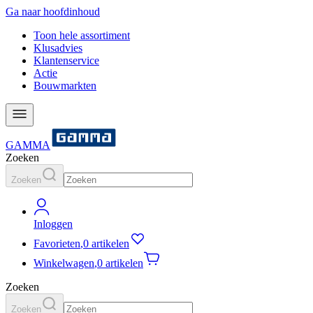
Ga naar hoofdinhoud
Toon hele assortiment
Klusadvies
Klantenservice
Actie
Bouwmarkten
GAMMA
Zoeken
Zoeken
Inloggen
Favorieten
,
0 artikelen
Winkelwagen
,
0 artikelen
Zoeken
Zoeken