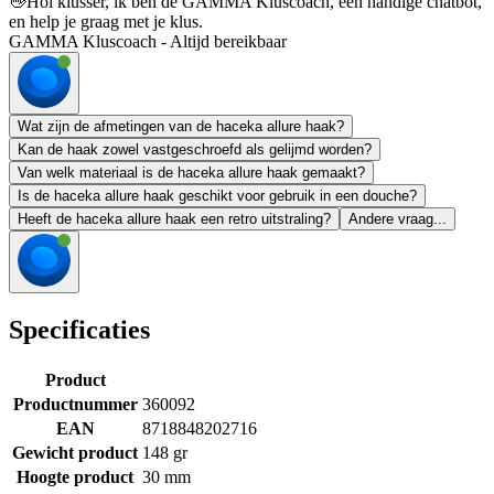
👋
Hoi klusser, ik ben de GAMMA Kluscoach, een handige chatbot,
en help je graag met je klus.
GAMMA Kluscoach - Altijd bereikbaar
Wat zijn de afmetingen van de haceka allure haak?
Kan de haak zowel vastgeschroefd als gelijmd worden?
Van welk materiaal is de haceka allure haak gemaakt?
Is de haceka allure haak geschikt voor gebruik in een douche?
Heeft de haceka allure haak een retro uitstraling?
Andere vraag...
Specificaties
Product
Productnummer
360092
EAN
8718848202716
Gewicht product
148 gr
Hoogte product
30 mm