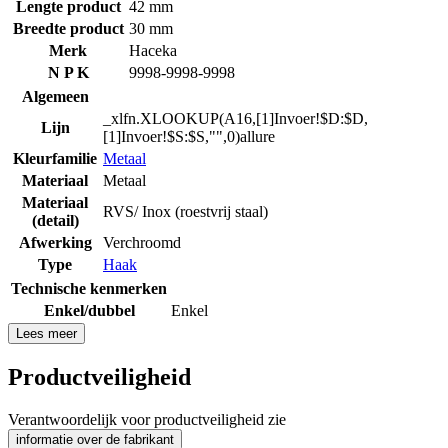
Lengte product
42 mm
Breedte product
30 mm
Merk
Haceka
N P K
9998-9998-9998
Algemeen
_xlfn.XLOOKUP(A16,[1]Invoer!$D:$D,
Lijn
[1]Invoer!$S:$S,"",0)allure
Kleurfamilie
Metaal
Materiaal
Metaal
Materiaal
RVS/ Inox (roestvrij staal)
(detail)
Afwerking
Verchroomd
Type
Haak
Technische kenmerken
Enkel/dubbel
Enkel
Lees meer
Productveiligheid
Verantwoordelijk voor productveiligheid zie
informatie over de fabrikant