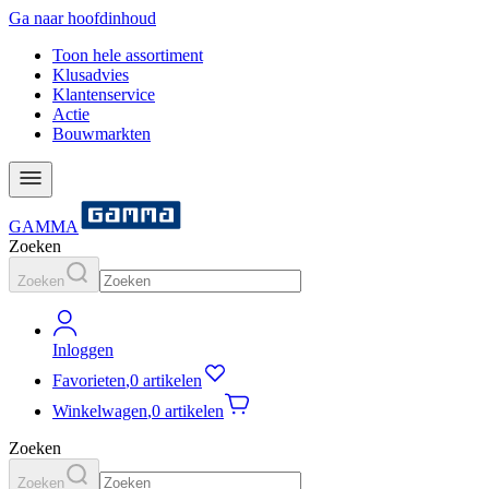
Ga naar hoofdinhoud
Toon hele assortiment
Klusadvies
Klantenservice
Actie
Bouwmarkten
GAMMA
Zoeken
Zoeken
Inloggen
Favorieten
,
0 artikelen
Winkelwagen
,
0 artikelen
Zoeken
Zoeken