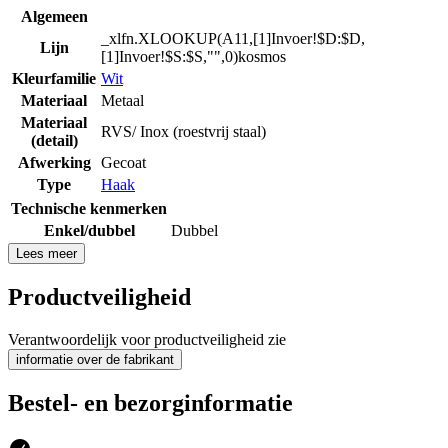
Algemeen
_xlfn.XLOOKUP(A11,[1]Invoer!$D:$D,
Lijn
[1]Invoer!$S:$S,"",0)kosmos
Kleurfamilie
Wit
Materiaal
Metaal
Materiaal
RVS/ Inox (roestvrij staal)
(detail)
Afwerking
Gecoat
Type
Haak
Technische kenmerken
Enkel/dubbel
Dubbel
Lees meer
Productveiligheid
Verantwoordelijk voor productveiligheid zie
informatie over de fabrikant
Bestel- en bezorginformatie