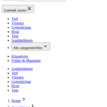
Zoekbalk sluiten
Verf
Vloeren
Gereedschap
Hout
Tuin
Aanbiedingen
Alle categorieën
Alles
Klusadvies
Folder & Magazine
Aanbiedingen
Verf
Vloeren
Gereedschap
Hout
Tuin
Home