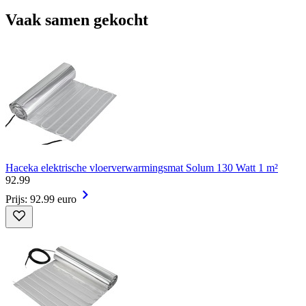
Vaak samen gekocht
Haceka elektrische vloerverwarmingsmat Solum 130 Watt 1 m²
92
.
99
Prijs: 92.99 euro