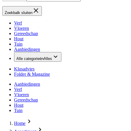
Zoekbalk sluiten
Verf
Vloeren
Gereedschap
Hout
Tuin
Aanbiedingen
Alle categorieën
Alles
Klusadvies
Folder & Magazine
Aanbiedingen
Verf
Vloeren
Gereedschap
Hout
Tuin
Home