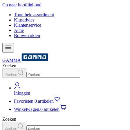
Ga naar hoofdinhoud
Toon hele assortiment
Klusadvies
Klantenservice
Actie
Bouwmarkten
GAMMA
Zoeken
Zoeken
Inloggen
Favorieten
,
0 artikelen
Winkelwagen
,
0 artikelen
Zoeken
Zoeken