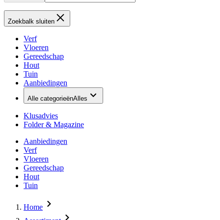
Zoekbalk sluiten
Verf
Vloeren
Gereedschap
Hout
Tuin
Aanbiedingen
Alle categorieën
Alles
Klusadvies
Folder & Magazine
Aanbiedingen
Verf
Vloeren
Gereedschap
Hout
Tuin
Home