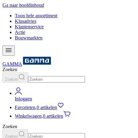
Ga naar hoofdinhoud
Toon hele assortiment
Klusadvies
Klantenservice
Actie
Bouwmarkten
GAMMA
Zoeken
Zoeken
Inloggen
Favorieten
,
0 artikelen
Winkelwagen
,
0 artikelen
Zoeken
Zoeken