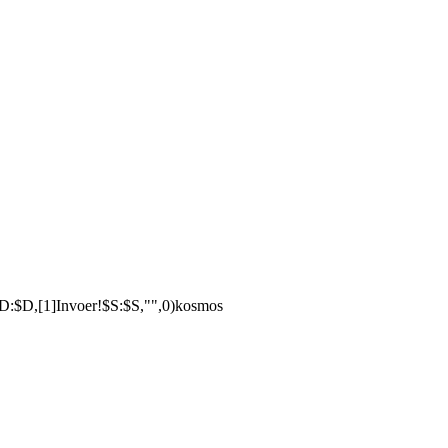
:$D,[1]Invoer!$S:$S,"",0)kosmos