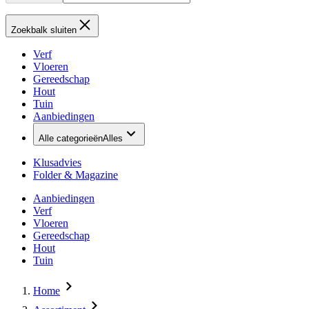
Zoekbalk sluiten
Verf
Vloeren
Gereedschap
Hout
Tuin
Aanbiedingen
Alle categorieën
Alles
Klusadvies
Folder & Magazine
Aanbiedingen
Verf
Vloeren
Gereedschap
Hout
Tuin
Home