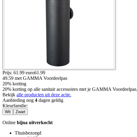
Prijs: 61.99 euro
61
.
99
49.59
met GAMMA Voordeelpas
20% korting
20% korting op alle sanitair accessoires met je GAMMA Voordeelpas
Bekijk
alle producten uit deze actie.
Aanbieding nog
4
dagen geldig
Kleurfamilie
:
Wit
Zwart
Online
bijna uitverkocht
Thuisbezorgd