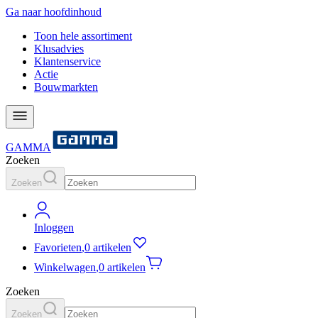
Ga naar hoofdinhoud
Toon hele assortiment
Klusadvies
Klantenservice
Actie
Bouwmarkten
GAMMA
Zoeken
Zoeken
Inloggen
Favorieten
,
0 artikelen
Winkelwagen
,
0 artikelen
Zoeken
Zoeken