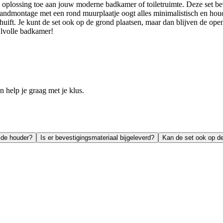
sche oplossing toe aan jouw moderne badkamer of toiletruimte. Deze set 
 wandmontage met een rond muurplaatje oogt alles minimalistisch en ho
ft. Je kunt de set ook op de grond plaatsen, maar dan blijven de openi
jlvolle badkamer!
help je graag met je klus.
 de houder?
Is er bevestigingsmateriaal bijgeleverd?
Kan de set ook op d