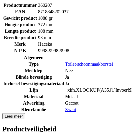
Productnummer
360207
EAN
8718848202037
Gewicht product
1088 gr
Hoogte product
372 mm
Lengte product
108 mm
Breedte product
93 mm
Merk
Haceka
N P K
9998-9998-9998
Algemeen
Type
Toilet-schoonmaakborstel
Met klep
Nee
Blinde bevestiging
Ja
Inclusief bevestigingsmateriaal
Ja
Lijn
_xlfn.XLOOKUP(A35,[1]Invoer!$D
Materiaal
Metaal
Afwerking
Gecoat
Kleurfamilie
Zwart
Lees meer
Productveiligheid