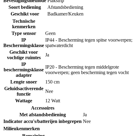
Bevestigingsmethode
Plakstrip
Soort bediening
Afstandsbediening
Geschikt voor
Badkamer/Keuken
Technische
kenmerken
Type sensor
Geen
IP
IP44 - Bescherming tegen spitse voorwerpen;
Beschermingsklasse
spatwaterdicht
Geschikt voor
Ja
vochtige ruimtes
IP
IP20 - Bescherming tegen middelgrote
beschermingsklasse
voorwerpen; geen bescherming tegen vocht
adapter
Lengte snoer
150 cm
Geluidsactiverende
Nee
functie
Wattage
12 Watt
Accessoires
Met afstandsbediening
Ja
Indicator accu's/batterijen inbegrepen
Nee
Milieukenmerken
Remaining