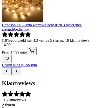
Handson LED strip warmwit licht IP20 3 meter incl.
afstandsbediening
(
18
)
Beoordeeld met 4.3 van de 5 sterren, 18 klantreviews
14
.
99
Prijs: 14.99 euro
Bekijk alles in led-strip
Klantreviews
11 klantreviews
5 sterren