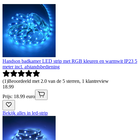
Handson badkamer LED strip met RGB kleuren en warmwit IP23 5
meter incl. afstandsbediening
(
1
)
Beoordeeld met 2.0 van de 5 sterren, 1 klantreview
18
.
99
Prijs: 18.99 euro
Bekijk alles in led-strip