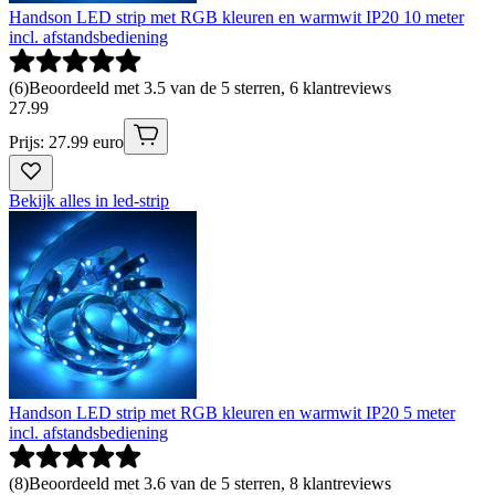
Handson LED strip met RGB kleuren en warmwit IP20 10 meter
incl. afstandsbediening
(
6
)
Beoordeeld met 3.5 van de 5 sterren, 6 klantreviews
27
.
99
Prijs: 27.99 euro
Bekijk alles in led-strip
Handson LED strip met RGB kleuren en warmwit IP20 5 meter
incl. afstandsbediening
(
8
)
Beoordeeld met 3.6 van de 5 sterren, 8 klantreviews