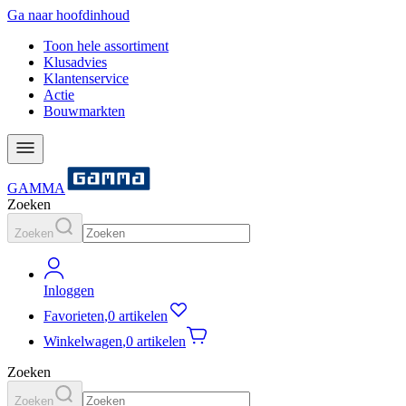
Ga naar hoofdinhoud
Toon hele assortiment
Klusadvies
Klantenservice
Actie
Bouwmarkten
GAMMA
Zoeken
Zoeken
Inloggen
Favorieten
,
0 artikelen
Winkelwagen
,
0 artikelen
Zoeken
Zoeken