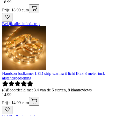
18
.
99
Prijs: 18.99 euro
Bekijk alles in led-strip
Handson badkamer LED strip warmwit licht IP23 3 meter incl.
afstandsbediening
(
8
)
Beoordeeld met 3.4 van de 5 sterren, 8 klantreviews
14
.
99
Prijs: 14.99 euro