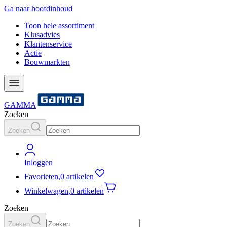
Ga naar hoofdinhoud
Toon hele assortiment
Klusadvies
Klantenservice
Actie
Bouwmarkten
GAMMA
Zoeken
Zoeken
Inloggen
Favorieten
,
0 artikelen
Winkelwagen
,
0 artikelen
Zoeken
Zoeken