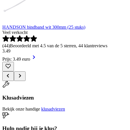
HANDSON bindband wit 300mm (25 stuks)
Veel verkocht
(
44
)
Beoordeeld met 4.5 van de 5 sterren, 44 klantreviews
3
.
49
Prijs: 3.49 euro
Klusadviezen
Bekijk onze handige
klusadviezen
Hulp nodig bij je klus?