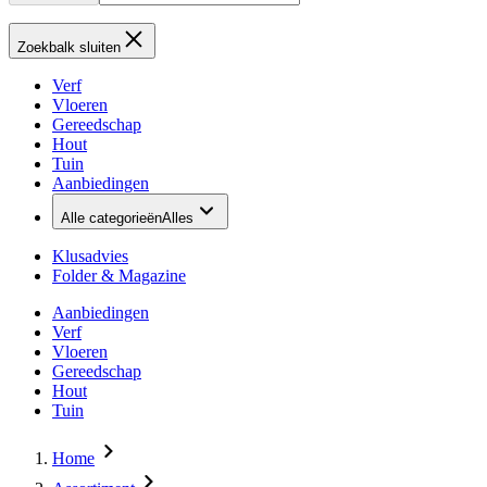
Zoekbalk sluiten
Verf
Vloeren
Gereedschap
Hout
Tuin
Aanbiedingen
Alle categorieën
Alles
Klusadvies
Folder & Magazine
Aanbiedingen
Verf
Vloeren
Gereedschap
Hout
Tuin
Home