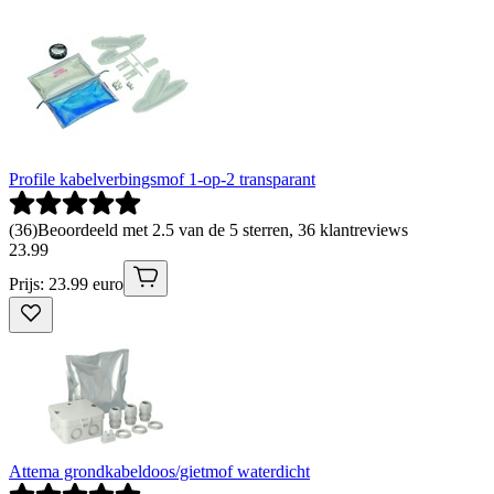
Profile kabelverbingsmof 1-op-2 transparant
(
36
)
Beoordeeld met 2.5 van de 5 sterren, 36 klantreviews
23
.
99
Prijs: 23.99 euro
Attema grondkabeldoos/gietmof waterdicht