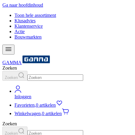
Ga naar hoofdinhoud
Toon hele assortiment
Klusadvies
Klantenservice
Actie
Bouwmarkten
GAMMA
Zoeken
Zoeken
Inloggen
Favorieten
,
0 artikelen
Winkelwagen
,
0 artikelen
Zoeken
Zoeken