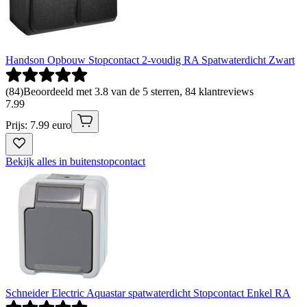
Handson Opbouw Stopcontact 2-voudig RA Spatwaterdicht Zwart
(
84
)
Beoordeeld met 3.8 van de 5 sterren, 84 klantreviews
7
.
99
Prijs: 7.99 euro
Bekijk alles in buitenstopcontact
Schneider Electric Aquastar spatwaterdicht Stopcontact Enkel RA