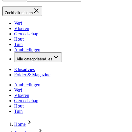
Zoekbalk sluiten
Verf
Vloeren
Gereedschap
Hout
Tuin
Aanbiedingen
Alle categorieën
Alles
Klusadvies
Folder & Magazine
Aanbiedingen
Verf
Vloeren
Gereedschap
Hout
Tuin
Home