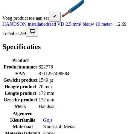
Voeg product toe aan set
HANDSON installatiedraad VD 2,5 mm² blauw 10 meter
+ 12.69
Totaal 31.99
Specificaties
Product
Productnummer
622776
EAN
8711297498884
Gewicht product
1549 gr
Hoogte product
70 mm
Lengte product
172 mm
Breedte product
172 mm
Merk
Handson
Algemeen
Kleurfamilie
Grijs
Materiaal
Kunststof
,
Metaal
Materiaal (detail)
Koper