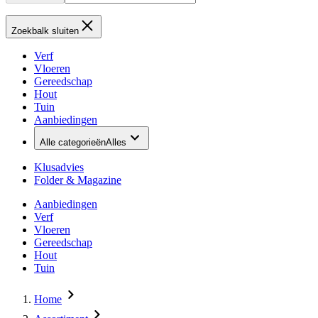
Zoekbalk sluiten
Verf
Vloeren
Gereedschap
Hout
Tuin
Aanbiedingen
Alle categorieën
Alles
Klusadvies
Folder & Magazine
Aanbiedingen
Verf
Vloeren
Gereedschap
Hout
Tuin
Home