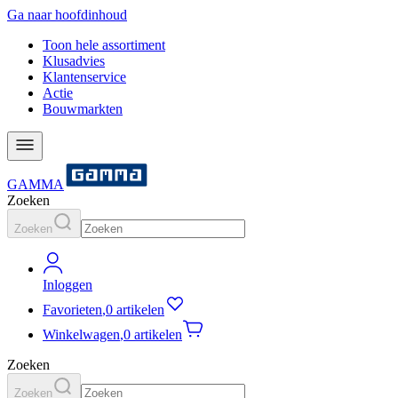
Ga naar hoofdinhoud
Toon hele assortiment
Klusadvies
Klantenservice
Actie
Bouwmarkten
GAMMA
Zoeken
Zoeken
Inloggen
Favorieten
,
0 artikelen
Winkelwagen
,
0 artikelen
Zoeken
Zoeken