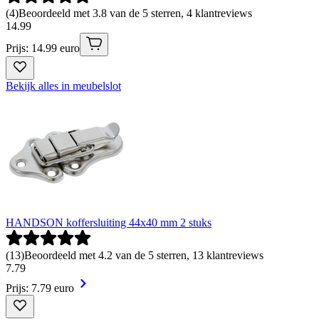
(
4
)
Beoordeeld met 3.8 van de 5 sterren, 4 klantreviews
14
.
99
Prijs: 14.99 euro
Bekijk alles in meubelslot
HANDSON koffersluiting 44x40 mm 2 stuks
(
13
)
Beoordeeld met 4.2 van de 5 sterren, 13 klantreviews
7
.
79
Prijs: 7.79 euro