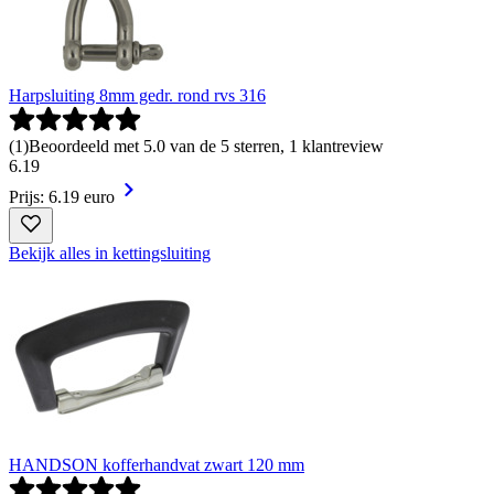
Harpsluiting 8mm gedr. rond rvs 316
(
1
)
Beoordeeld met 5.0 van de 5 sterren, 1 klantreview
6
.
19
Prijs: 6.19 euro
Bekijk alles in kettingsluiting
HANDSON kofferhandvat zwart 120 mm