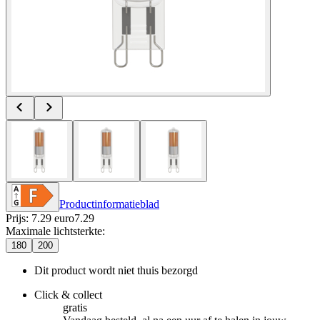
Productinformatieblad
Prijs: 7.29 euro
7
.
29
Maximale lichtsterkte
:
180
200
Dit product wordt niet thuis bezorgd
Click & collect
gratis