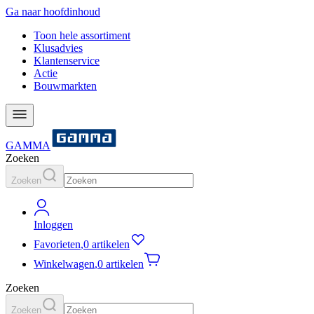
Ga naar hoofdinhoud
Toon hele assortiment
Klusadvies
Klantenservice
Actie
Bouwmarkten
GAMMA
Zoeken
Zoeken
Inloggen
Favorieten
,
0 artikelen
Winkelwagen
,
0 artikelen
Zoeken
Zoeken