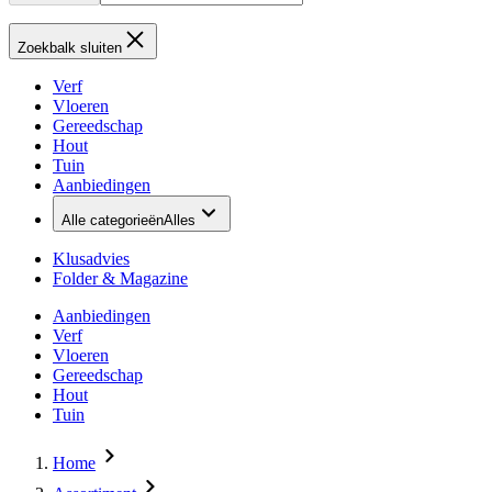
Zoekbalk sluiten
Verf
Vloeren
Gereedschap
Hout
Tuin
Aanbiedingen
Alle categorieën
Alles
Klusadvies
Folder & Magazine
Aanbiedingen
Verf
Vloeren
Gereedschap
Hout
Tuin
Home