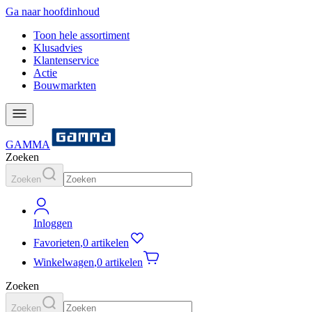
Ga naar hoofdinhoud
Toon hele assortiment
Klusadvies
Klantenservice
Actie
Bouwmarkten
GAMMA
Zoeken
Zoeken
Inloggen
Favorieten
,
0 artikelen
Winkelwagen
,
0 artikelen
Zoeken
Zoeken