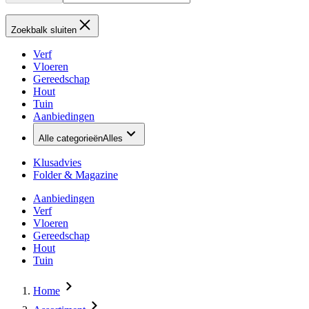
Zoekbalk sluiten
Verf
Vloeren
Gereedschap
Hout
Tuin
Aanbiedingen
Alle categorieën
Alles
Klusadvies
Folder & Magazine
Aanbiedingen
Verf
Vloeren
Gereedschap
Hout
Tuin
Home