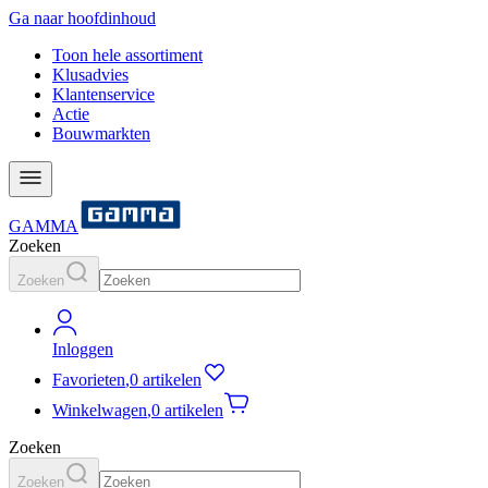
Ga naar hoofdinhoud
Toon hele assortiment
Klusadvies
Klantenservice
Actie
Bouwmarkten
GAMMA
Zoeken
Zoeken
Inloggen
Favorieten
,
0 artikelen
Winkelwagen
,
0 artikelen
Zoeken
Zoeken