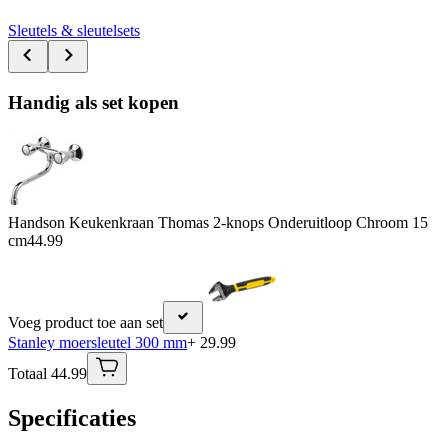
Sleutels & sleutelsets
Handig als set kopen
Handson Keukenkraan Thomas 2-knops Onderuitloop Chroom 15
cm
44.99
Voeg product toe aan set
Stanley moersleutel 300 mm
+ 29.99
Totaal 44.99
Specificaties