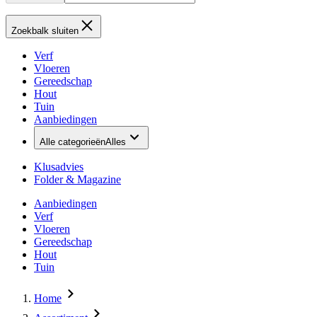
Zoekbalk sluiten
Verf
Vloeren
Gereedschap
Hout
Tuin
Aanbiedingen
Alle categorieën
Alles
Klusadvies
Folder & Magazine
Aanbiedingen
Verf
Vloeren
Gereedschap
Hout
Tuin
Home