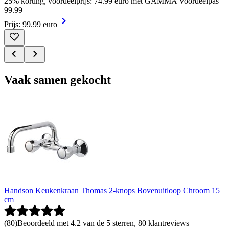
25% korting, voordeelprijs: 74.99 euro met GAMMA Voordeelpas
99
.
99
Prijs: 99.99 euro
Vaak samen gekocht
Handson Keukenkraan Thomas 2-knops Bovenuitloop Chroom 15
cm
(
80
)
Beoordeeld met 4.2 van de 5 sterren, 80 klantreviews