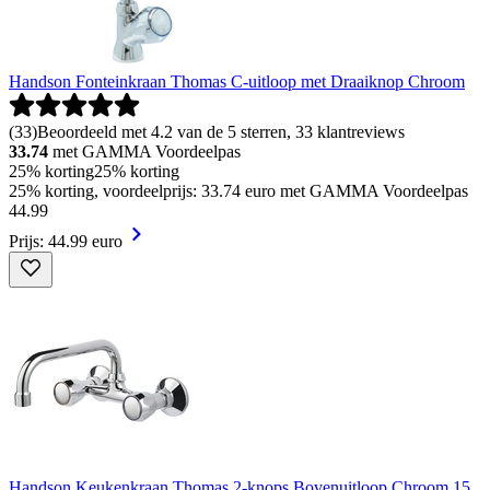
Handson Fonteinkraan Thomas C-uitloop met Draaiknop Chroom
(
33
)
Beoordeeld met 4.2 van de 5 sterren, 33 klantreviews
33.74
met GAMMA Voordeelpas
25% korting
25% korting
25% korting, voordeelprijs: 33.74 euro met GAMMA Voordeelpas
44
.
99
Prijs: 44.99 euro
Handson Keukenkraan Thomas 2-knops Bovenuitloop Chroom 15