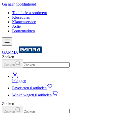
Ga naar hoofdinhoud
Toon hele assortiment
Klusadvies
Klantenservice
Actie
Bouwmarkten
GAMMA
Zoeken
Zoeken
Inloggen
Favorieten
,
0 artikelen
Winkelwagen
,
0 artikelen
Zoeken
Zoeken