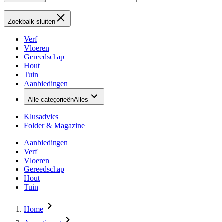
Zoekbalk sluiten
Verf
Vloeren
Gereedschap
Hout
Tuin
Aanbiedingen
Alle categorieën
Alles
Klusadvies
Folder & Magazine
Aanbiedingen
Verf
Vloeren
Gereedschap
Hout
Tuin
Home