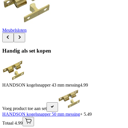
Meubelsloten
Handig als set kopen
HANDSON kogelsnapper 43 mm messing
4.99
Voeg product toe aan set
HANDSON kogelsnapper 50 mm messing
+ 5.49
Totaal 4.99