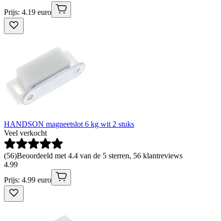
Prijs: 4.19 euro
HANDSON magneetslot 6 kg wit 2 stuks
Veel verkocht
(
56
)
Beoordeeld met 4.4 van de 5 sterren, 56 klantreviews
4
.
99
Prijs: 4.99 euro