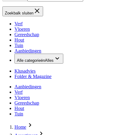
Zoekbalk sluiten
Verf
Vloeren
Gereedschap
Hout
Tuin
Aanbiedingen
Alle categorieën
Alles
Klusadvies
Folder & Magazine
Aanbiedingen
Verf
Vloeren
Gereedschap
Hout
Tuin
Home