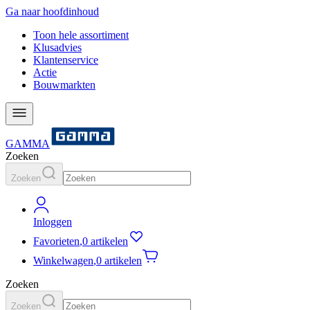
Ga naar hoofdinhoud
Toon hele assortiment
Klusadvies
Klantenservice
Actie
Bouwmarkten
GAMMA
Zoeken
Zoeken
Inloggen
Favorieten
,
0 artikelen
Winkelwagen
,
0 artikelen
Zoeken
Zoeken