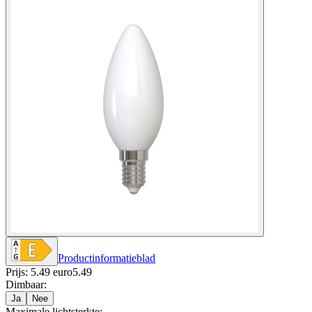
Productinformatieblad
Prijs: 5.49 euro
5
.
49
Dimbaar
:
Ja
Nee
Maximale lichtsterkte
: