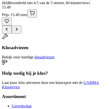
(
84
)
Beoordeeld met 4.5 van de 5 sterren, 84 klantreviews
15
.
49
Prijs: 15.49 euro
Klusadviezen
Bekijk onze handige
klusadviezen
Hulp nodig bij je klus?
Laat jouw klus uitvoeren door een klusexpert met de
GAMMA
Klusservice
Assortiment
Gereedschap