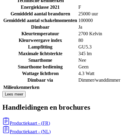
Technische kenmerken
Energieklasse 2021
F
Gemiddeld aantal branduren
25000 uur
Gemiddeld aantal schakelmomenten
100000
Dimbaar
Ja
Kleurtemperatuur
2700 Kelvin
Kleurweergave index
80
Lampfitting
GU5.3
Maximale lichtsterkte
345 lm
Smarthome
Nee
Smarthome bediening
Geen
Wattage lichtbron
4.3 Watt
Dimbaar via
Dimmer/wanddimmer
Milieukenmerken
Lees meer
Handleidingen en brochures
Productiekaart
- (
FR
)
Productiekaart
- (
NL
)