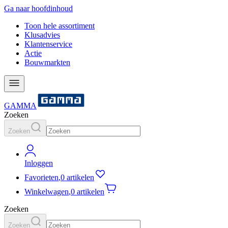
Ga naar hoofdinhoud
Toon hele assortiment
Klusadvies
Klantenservice
Actie
Bouwmarkten
GAMMA
Zoeken
Zoeken
Inloggen
Favorieten
,
0 artikelen
Winkelwagen
,
0 artikelen
Zoeken
Zoeken