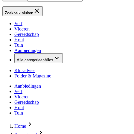
Zoekbalk sluiten
Verf
Vloeren
Gereedschap
Hout
Tuin
Aanbiedingen
Alle categorieën
Alles
Klusadvies
Folder & Magazine
Aanbiedingen
Verf
Vloeren
Gereedschap
Hout
Tuin
Home