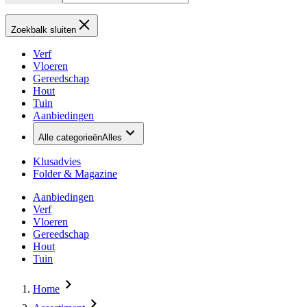
Zoekbalk sluiten
Verf
Vloeren
Gereedschap
Hout
Tuin
Aanbiedingen
Alle categorieën
Alles
Klusadvies
Folder & Magazine
Aanbiedingen
Verf
Vloeren
Gereedschap
Hout
Tuin
Home