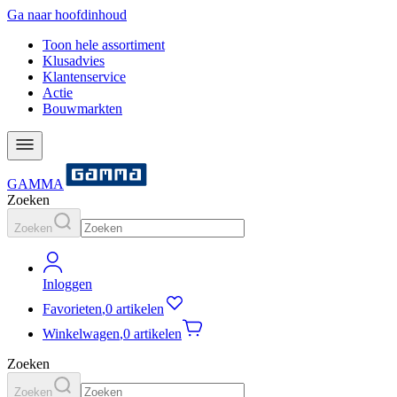
Ga naar hoofdinhoud
Toon hele assortiment
Klusadvies
Klantenservice
Actie
Bouwmarkten
GAMMA
Zoeken
Zoeken
Inloggen
Favorieten
,
0 artikelen
Winkelwagen
,
0 artikelen
Zoeken
Zoeken