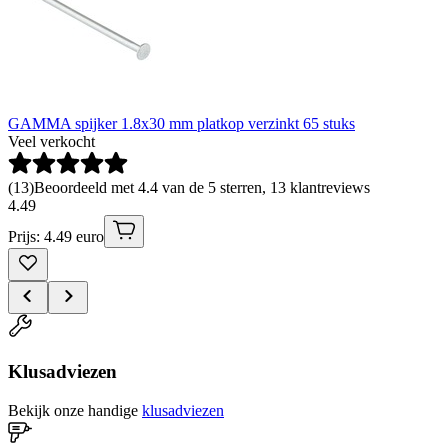
GAMMA spijker 1.8x30 mm platkop verzinkt 65 stuks
Veel verkocht
(
13
)
Beoordeeld met 4.4 van de 5 sterren, 13 klantreviews
4
.
49
Prijs: 4.49 euro
Klusadviezen
Bekijk onze handige
klusadviezen