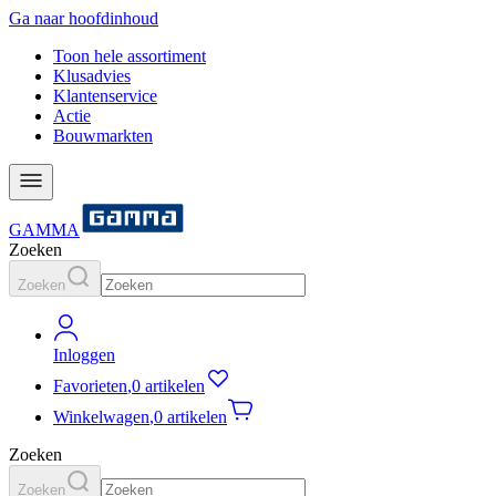
Ga naar hoofdinhoud
Toon hele assortiment
Klusadvies
Klantenservice
Actie
Bouwmarkten
GAMMA
Zoeken
Zoeken
Inloggen
Favorieten
,
0 artikelen
Winkelwagen
,
0 artikelen
Zoeken
Zoeken