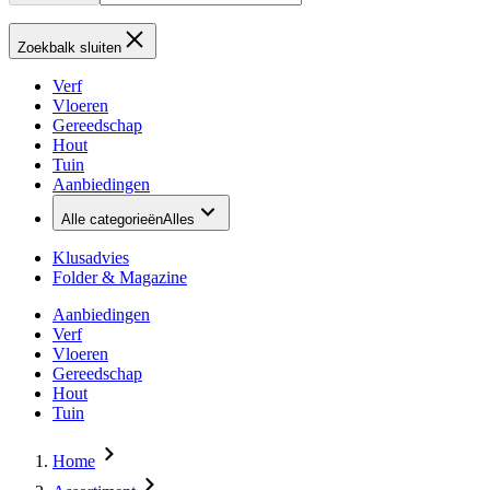
Zoekbalk sluiten
Verf
Vloeren
Gereedschap
Hout
Tuin
Aanbiedingen
Alle categorieën
Alles
Klusadvies
Folder & Magazine
Aanbiedingen
Verf
Vloeren
Gereedschap
Hout
Tuin
Home