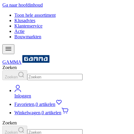
Ga naar hoofdinhoud
Toon hele assortiment
Klusadvies
Klantenservice
Actie
Bouwmarkten
GAMMA
Zoeken
Zoeken
Inloggen
Favorieten
,
0 artikelen
Winkelwagen
,
0 artikelen
Zoeken
Zoeken