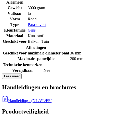
Algemeen
Gewicht
3000 gram
Vulbaar
Ja
Vorm
Rond
Type
Parasolvoet
Kleurfamilie
Grijs
Materiaal
Kunststof
Geschikt voor
Balkon
,
Tuin
Afmetingen
Geschikt voor maximale diameter paal
36 mm
Maximale spanwijdte
200 mm
Technische kenmerken
Verrijdbaar
Nee
Lees meer
Handleidingen en brochures
Handleiding
- (
NL/VL/FR
)
Productveiligheid