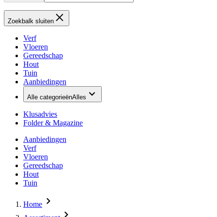
Zoekbalk sluiten
Verf
Vloeren
Gereedschap
Hout
Tuin
Aanbiedingen
Alle categorieën
Alles
Klusadvies
Folder & Magazine
Aanbiedingen
Verf
Vloeren
Gereedschap
Hout
Tuin
Home