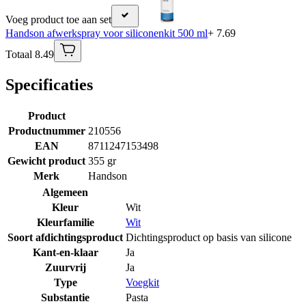
Voeg product toe aan set
Handson afwerkspray voor siliconenkit 500 ml
+ 7.69
Totaal 8.49
Specificaties
Product
Productnummer
210556
EAN
8711247153498
Gewicht product
355 gr
Merk
Handson
Algemeen
Kleur
Wit
Kleurfamilie
Wit
Soort afdichtingsproduct
Dichtingsproduct op basis van silicone
Kant-en-klaar
Ja
Zuurvrij
Ja
Type
Voegkit
Substantie
Pasta