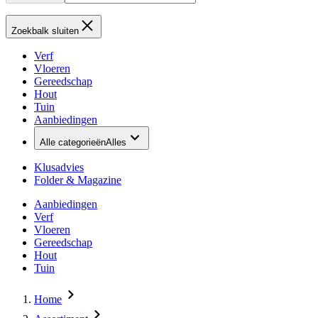
Zoekbalk sluiten
Verf
Vloeren
Gereedschap
Hout
Tuin
Aanbiedingen
Alle categorieën
Alles
Klusadvies
Folder & Magazine
Aanbiedingen
Verf
Vloeren
Gereedschap
Hout
Tuin
Home