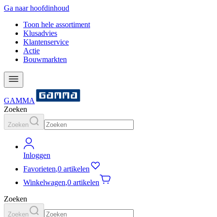
Ga naar hoofdinhoud
Toon hele assortiment
Klusadvies
Klantenservice
Actie
Bouwmarkten
GAMMA
Zoeken
Zoeken
Inloggen
Favorieten
,
0 artikelen
Winkelwagen
,
0 artikelen
Zoeken
Zoeken