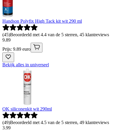
Handson Polyfix High Tack kit wit 290 ml
(
45
)
Beoordeeld met 4.4 van de 5 sterren, 45 klantreviews
9
.
89
Prijs: 9.89 euro
Bekijk alles in universeel
OK siliconenkit wit 290ml
(
49
)
Beoordeeld met 4.5 van de 5 sterren, 49 klantreviews
3
.
99