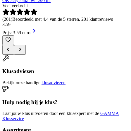
OK acrylaatkit wit 290 ml
Veel verkocht
(
201
)
Beoordeeld met 4.4 van de 5 sterren, 201 klantreviews
3
.
59
Prijs: 3.59 euro
Klusadviezen
Bekijk onze handige
klusadviezen
Hulp nodig bij je klus?
Laat jouw klus uitvoeren door een klusexpert met de
GAMMA
Klusservice
Assortiment