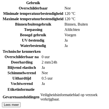
Gebruik
Overschilderbaar
Nee
Minimale temperatuurbestendigheid
120 °C
Maximale temperatuurbestendigheid
120 °C
Binnen/buitengebruik
Binnen
,
Buiten
Toepassing
Afdichten
Beoogd gebruik
Voegen
UV-bestendig
Ja
Waterbestendig
Ja
Technische kenmerken
Overschilderbaar na
0 uur
Doorharding
2 mm/24h
Blijvend elastisch
Ja
Schimmelwerend
Nee
Uithardtijd
0.5 uur
Vochtwerend
Ja
Etiketinformatie
Veiligheidsinformatieblad op verzoek
Gevarenaanduidingen
verkrijgbaar.
Lees meer