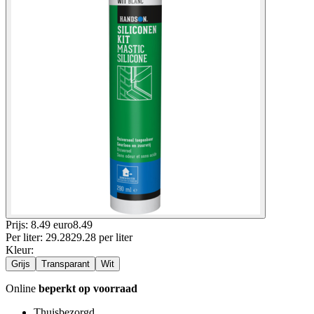
Prijs: 8.49 euro
8
.
49
Per
liter
:
29.28
29.28
per
liter
Kleur
:
Grijs
Transparant
Wit
Online
beperkt op voorraad
Thuisbezorgd