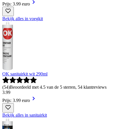
Prijs: 3.99 euro
Bekijk alles in voegkit
OK sanitairkit wit 290ml
(
54
)
Beoordeeld met 4.5 van de 5 sterren, 54 klantreviews
3
.
99
Prijs: 3.99 euro
Bekijk alles in sanitairkit