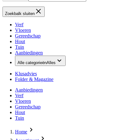
Zoekbalk sluiten
Verf
Vloeren
Gereedschap
Hout
Tuin
Aanbiedingen
Alle categorieën
Alles
Klusadvies
Folder & Magazine
Aanbiedingen
Verf
Vloeren
Gereedschap
Hout
Tuin
Home