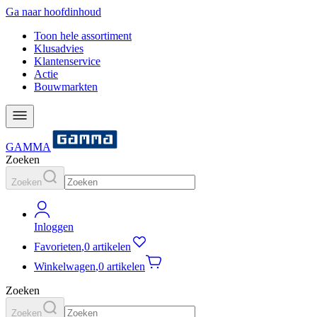
Ga naar hoofdinhoud
Toon hele assortiment
Klusadvies
Klantenservice
Actie
Bouwmarkten
GAMMA
Zoeken
Zoeken
Inloggen
Favorieten
,
0 artikelen
Winkelwagen
,
0 artikelen
Zoeken
Zoeken