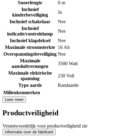
Snoerlengte
0 m
Inclusief
Ja
kinderbeveiliging
Inclusief schakelaar
Nee
Inclusief
Nee
indicatie/controlelamp
Inclusief klapdeksel
Nee
Maximale stroomsterkte
16 Ah
Overspanningsbeveiliging
Nee
Maximale
3500 Watt
aansluitvermogen
Maximale elektrische
230 Volt
spanning
Type aarde
Randaarde
Milieukenmerken
Lees meer
Productveiligheid
Verantwoordelijk voor productveiligheid zie
informatie over de fabrikant