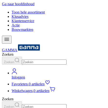
Ga naar hoofdinhoud
Toon hele assortiment
Klusadvies
Klantenservice
Actie
Bouwmarkten
GAMMA
Zoeken
Zoeken
Inloggen
Favorieten
,
0 artikelen
Winkelwagen
,
0 artikelen
Zoeken
Zoeken