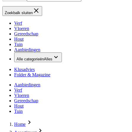
Zoekbalk sluiten
Verf
Vloeren
Gereedschap
Hout
Tuin
Aanbiedingen
Alle categorieën
Alles
Klusadvies
Folder & Magazine
Aanbiedingen
Verf
Vloeren
Gereedschap
Hout
Tuin
Home