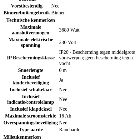
Vorstbestendig
Nee
Binnen/buitengebruik
Binnen
Technische kenmerken
Maximale
3680 Watt
aansluitvermogen
Maximale elektrische
230 Volt
spanning
IP20 - Bescherming tegen middelgrote
IP Beschermingsklasse
voorwerpen; geen bescherming tegen
vocht
Snoerlengte
0 m
Inclusief
Ja
kinderbeveiliging
Inclusief schakelaar
Nee
Inclusief
Nee
indicatie/controlelamp
Inclusief klapdeksel
Nee
Maximale stroomsterkte
16 Ah
Overspanningsbeveiliging
Nee
Type aarde
Randaarde
Milieukenmerken