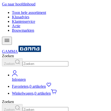
Ga naar hoofdinhoud
Toon hele assortiment
Klusadvies
Klantenservice
Actie
Bouwmarkten
GAMMA
Zoeken
Zoeken
Inloggen
Favorieten
,
0 artikelen
Winkelwagen
,
0 artikelen
Zoeken
Zoeken