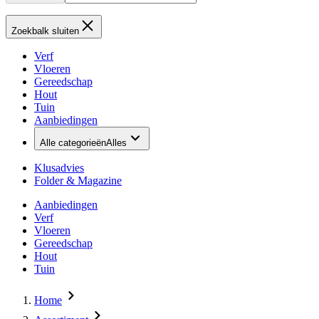
Zoekbalk sluiten
Verf
Vloeren
Gereedschap
Hout
Tuin
Aanbiedingen
Alle categorieën
Alles
Klusadvies
Folder & Magazine
Aanbiedingen
Verf
Vloeren
Gereedschap
Hout
Tuin
Home