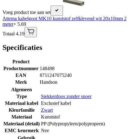
Voeg product toe aan set
Attema kabelgoot MK10 kunststof zelfklevend wit 20x10mm 2
meter
+ 5.69
Totaal 4.19
Specificaties
Product
Productnummer
148498
EAN
8711247075240
Merk
Handson
Algemeen
Type
Stekkerdoos zonder snoer
Materiaal kabel
Exclusief kabel
Kleurfamilie
Zwart
Materiaal
Kunststof
Materiaal (detail)
PP (Polypropyleen/polypropeen)
EMC keurmerk
Nee
Gebruik