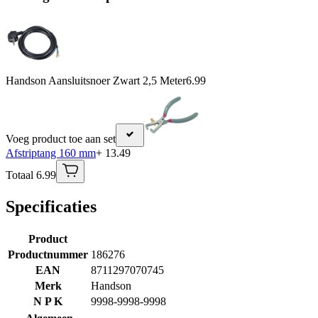
Handson Aansluitsnoer Zwart 2,5 Meter
6.99
Voeg product toe aan set
Afstriptang 160 mm
+ 13.49
Totaal 6.99
Specificaties
Product
Productnummer
186276
EAN
8711297070745
Merk
Handson
N P K
9998-9998-9998