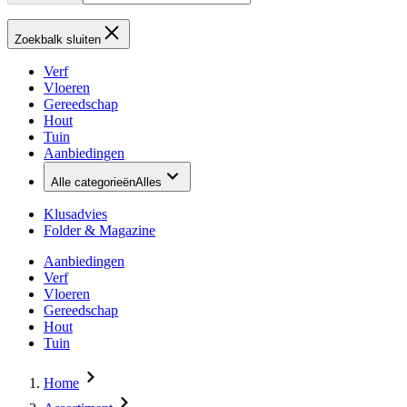
Zoekbalk sluiten
Verf
Vloeren
Gereedschap
Hout
Tuin
Aanbiedingen
Alle categorieën
Alles
Klusadvies
Folder & Magazine
Aanbiedingen
Verf
Vloeren
Gereedschap
Hout
Tuin
Home