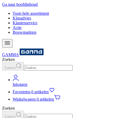
Ga naar hoofdinhoud
Toon hele assortiment
Klusadvies
Klantenservice
Actie
Bouwmarkten
GAMMA
Zoeken
Zoeken
Inloggen
Favorieten
,
0 artikelen
Winkelwagen
,
0 artikelen
Zoeken
Zoeken