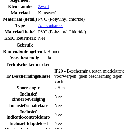
Algemeen
Kleurfamilie
Zwart
Materiaal
Kunststof
Materiaal (detail)
PVC (Polyvinyl chloride)
Type
Aansluitsnoer
Materiaal kabel
PVC (Polyvinyl Chloride)
EMC keurmerk
Nee
Gebruik
Binnen/buitengebruik
Binnen
Vorstbestendig
Ja
Technische kenmerken
IP20 - Bescherming tegen middelgrote
IP Beschermingsklasse
voorwerpen; geen bescherming tegen
vocht
Snoerlengte
2.5 m
Inclusief
Nee
kinderbeveiliging
Inclusief schakelaar
Nee
Inclusief
Nee
indicatie/controlelamp
Inclusief klapdeksel
Nee