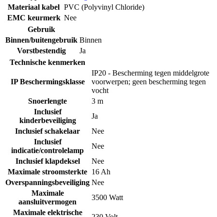
Materiaal kabel
PVC (Polyvinyl Chloride)
EMC keurmerk
Nee
Gebruik
Binnen/buitengebruik
Binnen
Vorstbestendig
Ja
Technische kenmerken
IP20 - Bescherming tegen middelgrote
IP Beschermingsklasse
voorwerpen; geen bescherming tegen
vocht
Snoerlengte
3 m
Inclusief
Ja
kinderbeveiliging
Inclusief schakelaar
Nee
Inclusief
Nee
indicatie/controlelamp
Inclusief klapdeksel
Nee
Maximale stroomsterkte
16 Ah
Overspanningsbeveiliging
Nee
Maximale
3500 Watt
aansluitvermogen
Maximale elektrische
230 Volt