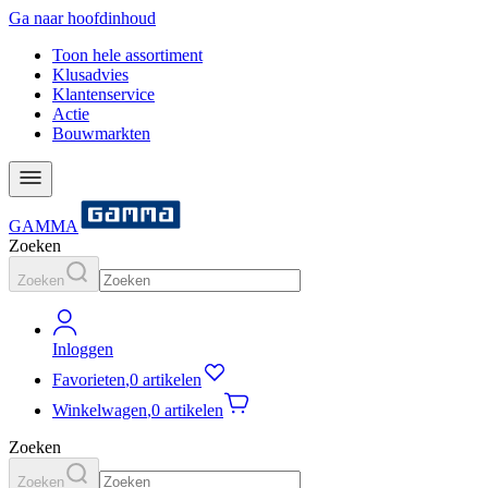
Ga naar hoofdinhoud
Toon hele assortiment
Klusadvies
Klantenservice
Actie
Bouwmarkten
GAMMA
Zoeken
Zoeken
Inloggen
Favorieten
,
0 artikelen
Winkelwagen
,
0 artikelen
Zoeken
Zoeken