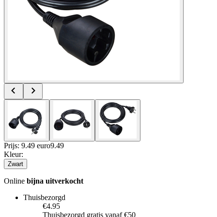
Prijs: 9.49 euro
9
.
49
Kleur
:
Zwart
Online
bijna uitverkocht
Thuisbezorgd
€4.95
Thuisbezorgd gratis vanaf €50