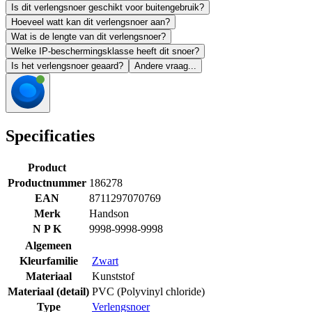
Is dit verlengsnoer geschikt voor buitengebruik?
Hoeveel watt kan dit verlengsnoer aan?
Wat is de lengte van dit verlengsnoer?
Welke IP-beschermingsklasse heeft dit snoer?
Is het verlengsnoer geaard?
Andere vraag...
Specificaties
Product
Productnummer
186278
EAN
8711297070769
Merk
Handson
N P K
9998-9998-9998
Algemeen
Kleurfamilie
Zwart
Materiaal
Kunststof
Materiaal (detail)
PVC (Polyvinyl chloride)
Type
Verlengsnoer