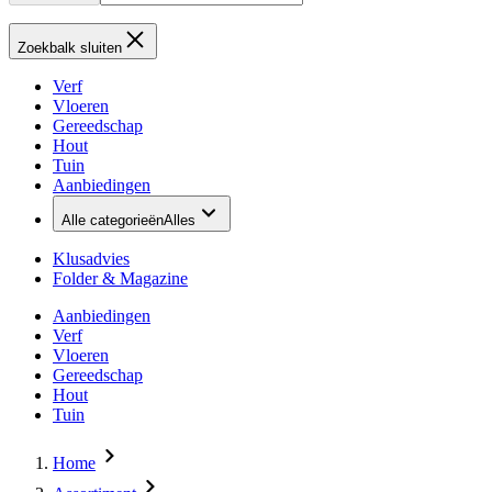
Zoekbalk sluiten
Verf
Vloeren
Gereedschap
Hout
Tuin
Aanbiedingen
Alle categorieën
Alles
Klusadvies
Folder & Magazine
Aanbiedingen
Verf
Vloeren
Gereedschap
Hout
Tuin
Home