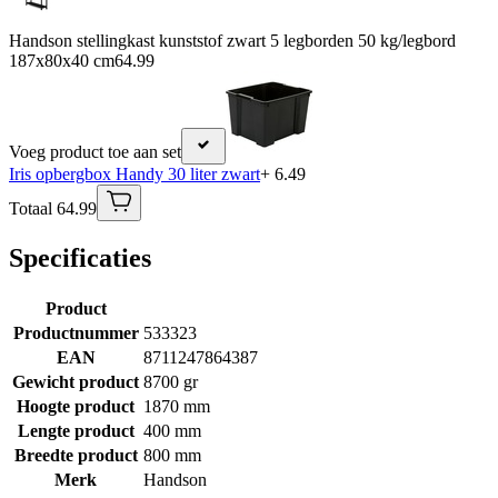
Handson stellingkast kunststof zwart 5 legborden 50 kg/legbord
187x80x40 cm
64.99
Voeg product toe aan set
Iris opbergbox Handy 30 liter zwart
+ 6.49
Totaal 64.99
Specificaties
Product
Productnummer
533323
EAN
8711247864387
Gewicht product
8700 gr
Hoogte product
1870 mm
Lengte product
400 mm
Breedte product
800 mm
Merk
Handson