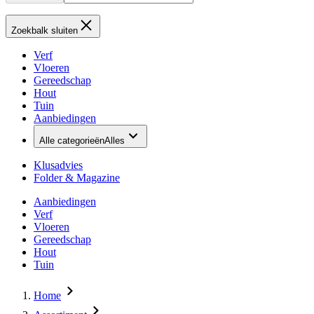
Zoekbalk sluiten
Verf
Vloeren
Gereedschap
Hout
Tuin
Aanbiedingen
Alle categorieën
Alles
Klusadvies
Folder & Magazine
Aanbiedingen
Verf
Vloeren
Gereedschap
Hout
Tuin
Home