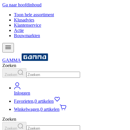
Ga naar hoofdinhoud
Toon hele assortiment
Klusadvies
Klantenservice
Actie
Bouwmarkten
GAMMA
Zoeken
Zoeken
Inloggen
Favorieten
,
0 artikelen
Winkelwagen
,
0 artikelen
Zoeken
Zoeken