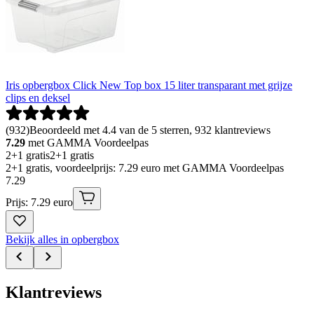
Iris opbergbox Click New Top box 15 liter transparant met grijze
clips en deksel
(
932
)
Beoordeeld met 4.4 van de 5 sterren, 932 klantreviews
7.29
met GAMMA Voordeelpas
2+1 gratis
2+1 gratis
2+1 gratis, voordeelprijs: 7.29 euro met GAMMA Voordeelpas
7
.
29
Prijs: 7.29 euro
Bekijk alles in opbergbox
Klantreviews