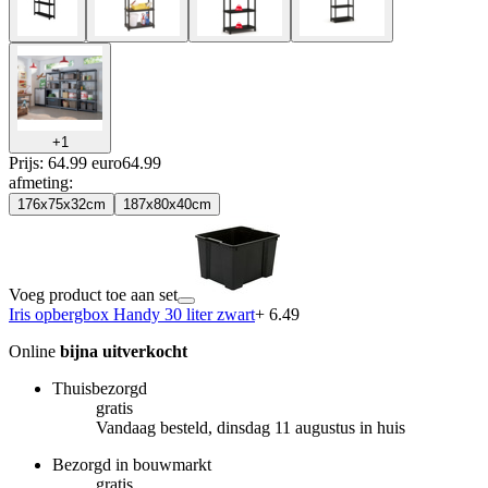
+
1
Prijs: 64.99 euro
64
.
99
afmeting
:
176x75x32cm
187x80x40cm
Voeg product toe aan set
Iris opbergbox Handy 30 liter zwart
+ 6.49
Online
bijna uitverkocht
Thuisbezorgd
gratis
Vandaag besteld, dinsdag 11 augustus in huis
Bezorgd in bouwmarkt
gratis