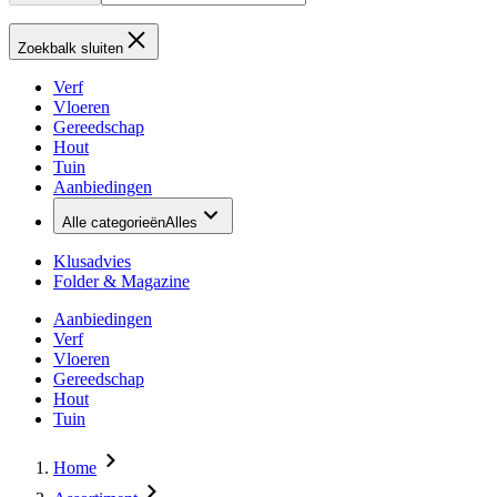
Zoekbalk sluiten
Verf
Vloeren
Gereedschap
Hout
Tuin
Aanbiedingen
Alle categorieën
Alles
Klusadvies
Folder & Magazine
Aanbiedingen
Verf
Vloeren
Gereedschap
Hout
Tuin
Home