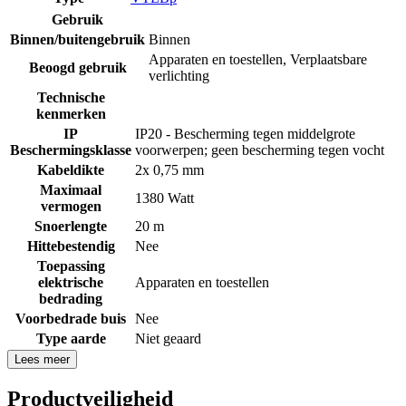
Gebruik
Binnen/buitengebruik
Binnen
Apparaten en toestellen
,
Verplaatsbare
Beoogd gebruik
verlichting
Technische
kenmerken
IP
IP20 - Bescherming tegen middelgrote
Beschermingsklasse
voorwerpen; geen bescherming tegen vocht
Kabeldikte
2x 0,75 mm
Maximaal
1380 Watt
vermogen
Snoerlengte
20 m
Hittebestendig
Nee
Toepassing
elektrische
Apparaten en toestellen
bedrading
Voorbedrade buis
Nee
Type aarde
Niet geaard
Lees meer
Productveiligheid