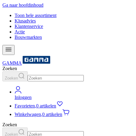
Ga naar hoofdinhoud
Toon hele assortiment
Klusadvies
Klantenservice
Actie
Bouwmarkten
GAMMA
Zoeken
Zoeken
Inloggen
Favorieten
,
0 artikelen
Winkelwagen
,
0 artikelen
Zoeken
Zoeken