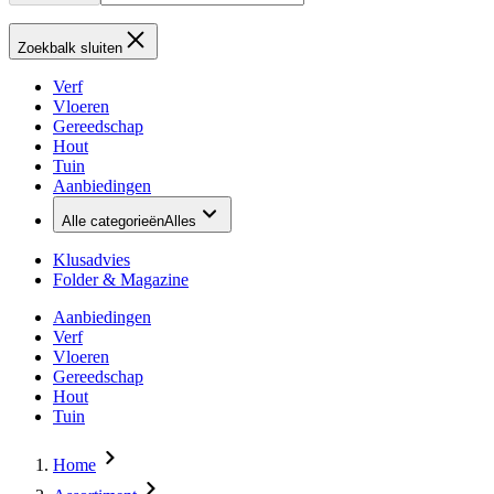
Zoekbalk sluiten
Verf
Vloeren
Gereedschap
Hout
Tuin
Aanbiedingen
Alle categorieën
Alles
Klusadvies
Folder & Magazine
Aanbiedingen
Verf
Vloeren
Gereedschap
Hout
Tuin
Home