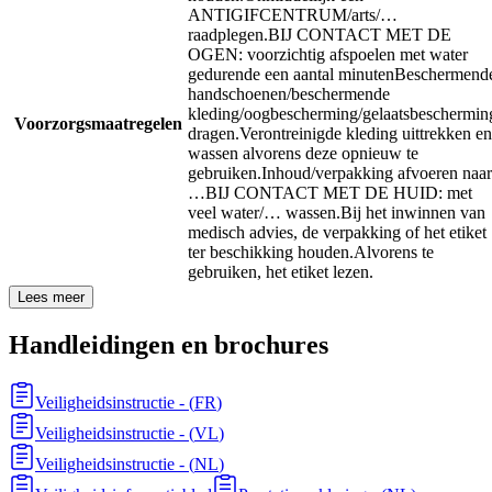
ANTIGIFCENTRUM/arts/…
raadplegen.
BIJ CONTACT MET DE
OGEN: voorzichtig afspoelen met water
gedurende een aantal minuten
Beschermend
handschoenen/beschermende
kleding/oogbescherming/gelaatsbeschermin
Voorzorgsmaatregelen
dragen.
Verontreinigde kleding uittrekken en
wassen alvorens deze opnieuw te
gebruiken.
Inhoud/verpakking afvoeren naar
…
BIJ CONTACT MET DE HUID: met
veel water/… wassen.
Bij het inwinnen van
medisch advies, de verpakking of het etiket
ter beschikking houden.
Alvorens te
gebruiken, het etiket lezen.
Lees meer
Handleidingen en brochures
Veiligheidsinstructie
- (
FR
)
Veiligheidsinstructie
- (
VL
)
Veiligheidsinstructie
- (
NL
)