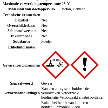
Maximale verwerkingstemperatuur
25 °C
Materiaal van doeloppervlak
Beton
,
Cement
Technische kenmerken
Flexibel
Nee
Overschilderbaar
Nee
Schimmelwerend
Nee
Inkrimpbaar
Nee
Substantie
Poeder
Etiketinformatie
Gevarenpictogrammen
Signaalwoord
Gevaar
Kan een allergische huidreactie
Gevarenaanduidingen
veroorzaken.
Veroorzaakt
huidirritatie.
Veroorzaakt ernstig oogletsel.
Buiten het bereik van kinderen
houden.
Onmiddellijk een