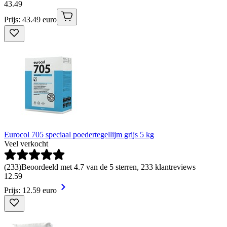
43
.
49
Prijs: 43.49 euro
Eurocol 705 speciaal poedertegellijm grijs 5 kg
Veel verkocht
(
233
)
Beoordeeld met 4.7 van de 5 sterren, 233 klantreviews
12
.
59
Prijs: 12.59 euro