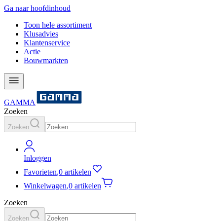
Ga naar hoofdinhoud
Toon hele assortiment
Klusadvies
Klantenservice
Actie
Bouwmarkten
GAMMA
Zoeken
Zoeken
Inloggen
Favorieten
,
0 artikelen
Winkelwagen
,
0 artikelen
Zoeken
Zoeken