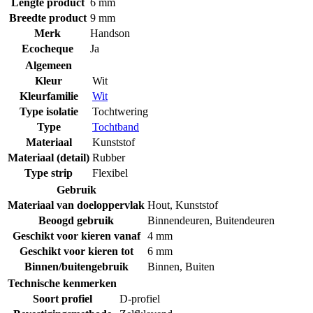
Lengte product
6 mm
Breedte product
9 mm
Merk
Handson
Ecocheque
Ja
Algemeen
Kleur
Wit
Kleurfamilie
Wit
Type isolatie
Tochtwering
Type
Tochtband
Materiaal
Kunststof
Materiaal (detail)
Rubber
Type strip
Flexibel
Gebruik
Materiaal van doeloppervlak
Hout
,
Kunststof
Beoogd gebruik
Binnendeuren
,
Buitendeuren
Geschikt voor kieren vanaf
4 mm
Geschikt voor kieren tot
6 mm
Binnen/buitengebruik
Binnen
,
Buiten
Technische kenmerken
Soort profiel
D-profiel