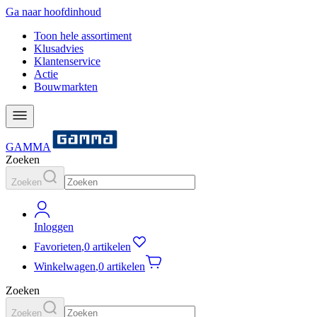
Ga naar hoofdinhoud
Toon hele assortiment
Klusadvies
Klantenservice
Actie
Bouwmarkten
GAMMA
Zoeken
Zoeken
Inloggen
Favorieten
,
0 artikelen
Winkelwagen
,
0 artikelen
Zoeken
Zoeken