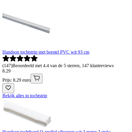
Handson tochtstrip met borstel PVC wit 93 cm
(
147
)
Beoordeeld met 4.4 van de 5 sterren, 147 klantreviews
8
.
29
Prijs: 8.29 euro
Bekijk alles in tochtstrip
Handson tochtband O-profiel siliconen wit 3 meter 2 stuks