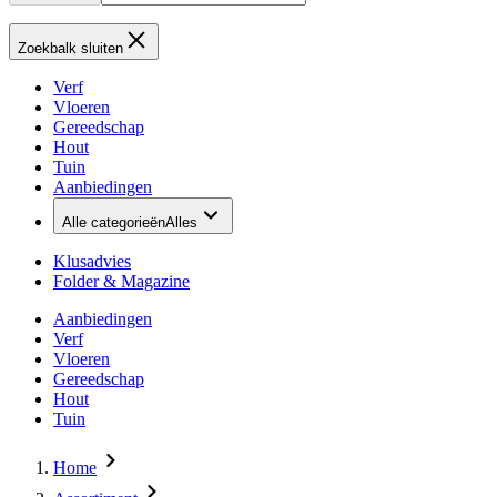
Zoekbalk sluiten
Verf
Vloeren
Gereedschap
Hout
Tuin
Aanbiedingen
Alle categorieën
Alles
Klusadvies
Folder & Magazine
Aanbiedingen
Verf
Vloeren
Gereedschap
Hout
Tuin
Home