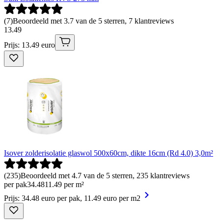
(
7
)
Beoordeeld met 3.7 van de 5 sterren, 7 klantreviews
13
.
49
Prijs: 13.49 euro
Isover zolderisolatie glaswol 500x60cm, dikte 16cm (Rd 4.0) 3,0m²
(
235
)
Beoordeeld met 4.7 van de 5 sterren, 235 klantreviews
per pak
34
.
48
11.49 per m²
Prijs: 34.48 euro per pak, 11.49 euro per m2