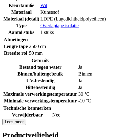
Kleurfamilie
Wit
Materiaal
Kunststof
Materiaal (detail)
LDPE (Lagedichtheidpolyetheen)
Type
Overlaptape isolatie
Aantal stuks
1 stuks
Afmetingen
Lengte tape
2500 cm
Breedte rol
50 mm
Gebruik
Bestand tegen water
Ja
Binnen/buitengebruik
Binnen
UV-bestendig
Ja
Hittebestendig
Ja
Maximale verwerkingstemperatuur
30 °C
Minimale verwerkingstemperatuur
-10 °C
Technische kenmerken
Verwijderbaar
Nee
Lees meer
Productveiligheid