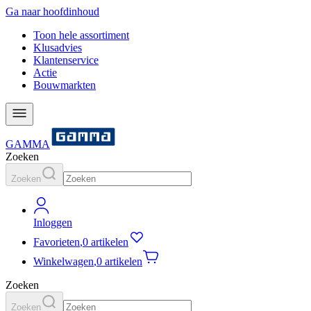
Ga naar hoofdinhoud
Toon hele assortiment
Klusadvies
Klantenservice
Actie
Bouwmarkten
GAMMA
Zoeken
Zoeken
Inloggen
Favorieten
,
0 artikelen
Winkelwagen
,
0 artikelen
Zoeken
Zoeken