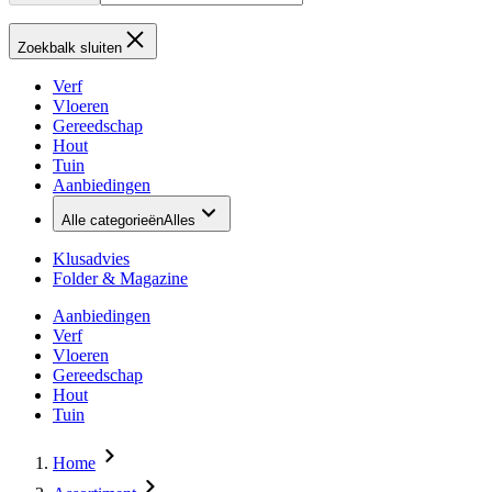
Zoekbalk sluiten
Verf
Vloeren
Gereedschap
Hout
Tuin
Aanbiedingen
Alle categorieën
Alles
Klusadvies
Folder & Magazine
Aanbiedingen
Verf
Vloeren
Gereedschap
Hout
Tuin
Home