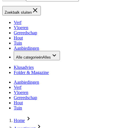
Zoekbalk sluiten
Verf
Vloeren
Gereedschap
Hout
Tuin
Aanbiedingen
Alle categorieën
Alles
Klusadvies
Folder & Magazine
Aanbiedingen
Verf
Vloeren
Gereedschap
Hout
Tuin
Home