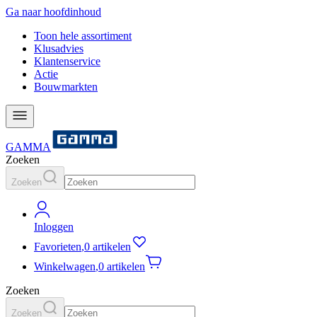
Ga naar hoofdinhoud
Toon hele assortiment
Klusadvies
Klantenservice
Actie
Bouwmarkten
GAMMA
Zoeken
Zoeken
Inloggen
Favorieten
,
0 artikelen
Winkelwagen
,
0 artikelen
Zoeken
Zoeken