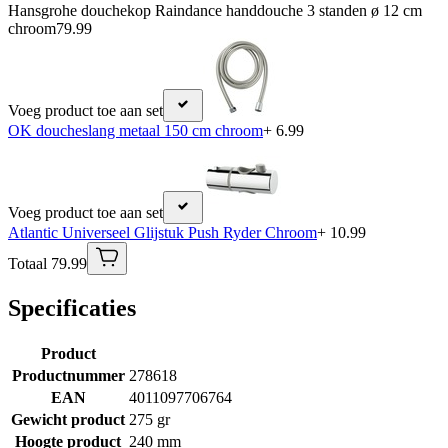
Hansgrohe douchekop Raindance handdouche 3 standen ø 12 cm
chroom
79.99
Voeg product toe aan set
OK doucheslang metaal 150 cm chroom
+ 6.99
Voeg product toe aan set
Atlantic Universeel Glijstuk Push Ryder Chroom
+ 10.99
Totaal 79.99
Specificaties
Product
Productnummer
278618
EAN
4011097706764
Gewicht product
275 gr
Hoogte product
240 mm