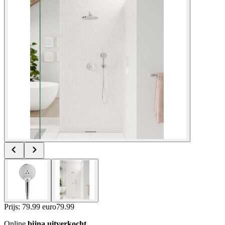
Prijs: 79.99 euro
79
.
99
Online
bijna uitverkocht