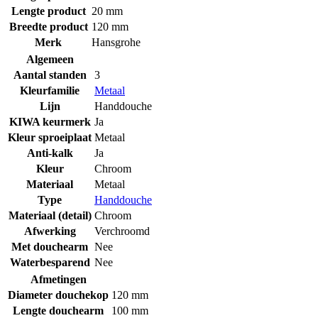
Lengte product
20 mm
Breedte product
120 mm
Merk
Hansgrohe
Algemeen
Aantal standen
3
Kleurfamilie
Metaal
Lijn
Handdouche
KIWA keurmerk
Ja
Kleur sproeiplaat
Metaal
Anti-kalk
Ja
Kleur
Chroom
Materiaal
Metaal
Type
Handdouche
Materiaal (detail)
Chroom
Afwerking
Verchroomd
Met douchearm
Nee
Waterbesparend
Nee
Afmetingen
Diameter douchekop
120 mm
Lengte douchearm
100 mm