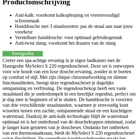
Productomschrijving
Anti-kalk: voorkomt kalkophoping en vereenvoudigd
schoonmaak
Handdouche met 3 straalsoorten: pas de straal aan naar jouw
voorkeur
Verstelbare handdouche: voor optimaal gebruiksgemak
Anti-twist slang: voorkomt het draaien van de slang
Creëer een spa-achtige ervaring in je eigen badkamer met de
Hansgrohe MySelect S 220 regendoucheset. Deze set is ontworpen
voor wie houdt van een luxe douche-ervaring, zonder in te boeten
op comfort of stijl. Met zijn chique chroomafwerking en slimme
functionaliteiten, brengt deze regendoucheset je dagelijks
ontspanning en verfrissing. De regendouchekop heeft een vaste
straalstand die je onderdompelt in een heerlijke regenbui, perfect om
je dag mee te beginnen of af te sluiten. De handdouche is voorzien
van drie verschillende straalstanden, waarmee je eenvoudig kunt
wisselen tussen een zachte, ontspannende straal en een krachtigere
waterstraal. Dankzij de anti-kalk technologie blijft de waterstraal
optimaal en is het onderhoud van de douchekoppen minimaal, zodat
je langer kunt genieten van je doucheset. Ondanks het ontbreken
van een thermostaatkraan, biedt de MySelect S 220 regendoucheset
volop flexibiliteit. De verstelbare handdouchehouder maakt het