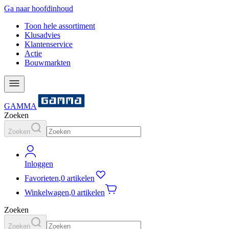
Ga naar hoofdinhoud
Toon hele assortiment
Klusadvies
Klantenservice
Actie
Bouwmarkten
GAMMA
Zoeken
Zoeken
Inloggen
Favorieten
,
0 artikelen
Winkelwagen
,
0 artikelen
Zoeken
Zoeken