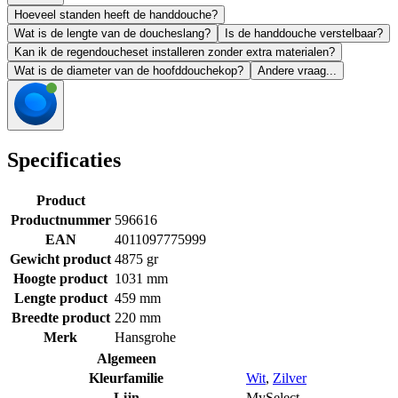
Hoeveel standen heeft de handdouche?
Wat is de lengte van de doucheslang?
Is de handdouche verstelbaar?
Kan ik de regendoucheset installeren zonder extra materialen?
Wat is de diameter van de hoofddouchekop?
Andere vraag...
Specificaties
Product
Productnummer
596616
EAN
4011097775999
Gewicht product
4875 gr
Hoogte product
1031 mm
Lengte product
459 mm
Breedte product
220 mm
Merk
Hansgrohe
Algemeen
Kleurfamilie
Wit
,
Zilver
Lijn
MySelect