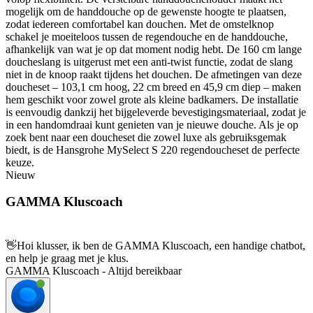
mogelijk om de handdouche op de gewenste hoogte te plaatsen,
zodat iedereen comfortabel kan douchen. Met de omstelknop
schakel je moeiteloos tussen de regendouche en de handdouche,
afhankelijk van wat je op dat moment nodig hebt. De 160 cm lange
doucheslang is uitgerust met een anti-twist functie, zodat de slang
niet in de knoop raakt tijdens het douchen. De afmetingen van deze
doucheset – 103,1 cm hoog, 22 cm breed en 45,9 cm diep – maken
hem geschikt voor zowel grote als kleine badkamers. De installatie
is eenvoudig dankzij het bijgeleverde bevestigingsmateriaal, zodat je
in een handomdraai kunt genieten van je nieuwe douche. Als je op
zoek bent naar een doucheset die zowel luxe als gebruiksgemak
biedt, is de Hansgrohe MySelect S 220 regendoucheset de perfecte
keuze.
Nieuw
GAMMA Kluscoach
👋
Hoi klusser, ik ben de GAMMA Kluscoach, een handige chatbot,
en help je graag met je klus.
GAMMA Kluscoach - Altijd bereikbaar