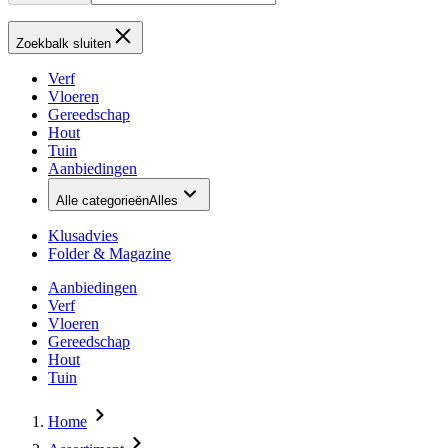
Zoekbalk sluiten
Verf
Vloeren
Gereedschap
Hout
Tuin
Aanbiedingen
Alle categorieën
Alles
Klusadvies
Folder & Magazine
Aanbiedingen
Verf
Vloeren
Gereedschap
Hout
Tuin
Home