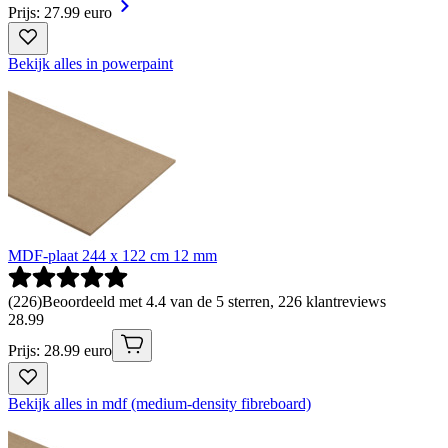
Prijs: 27.99 euro
Bekijk alles in powerpaint
MDF-plaat 244 x 122 cm 12 mm
(
226
)
Beoordeeld met 4.4 van de 5 sterren, 226 klantreviews
28
.
99
Prijs: 28.99 euro
Bekijk alles in mdf (medium-density fibreboard)