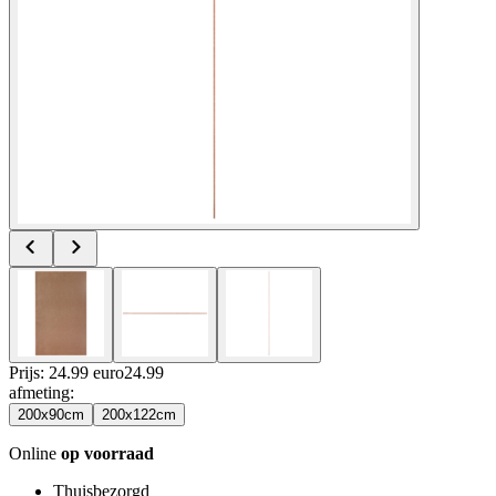
Prijs: 24.99 euro
24
.
99
afmeting
:
200x90cm
200x122cm
Online
op voorraad
Thuisbezorgd