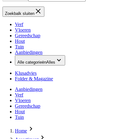
Zoekbalk sluiten
Verf
Vloeren
Gereedschap
Hout
Tuin
Aanbiedingen
Alle categorieën
Alles
Klusadvies
Folder & Magazine
Aanbiedingen
Verf
Vloeren
Gereedschap
Hout
Tuin
Home