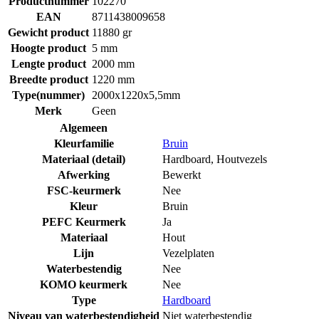
Productnummer
102270
EAN
8711438009658
Gewicht product
11880 gr
Hoogte product
5 mm
Lengte product
2000 mm
Breedte product
1220 mm
Type(nummer)
2000x1220x5,5mm
Merk
Geen
Algemeen
Kleurfamilie
Bruin
Materiaal (detail)
Hardboard
,
Houtvezels
Afwerking
Bewerkt
FSC-keurmerk
Nee
Kleur
Bruin
PEFC Keurmerk
Ja
Materiaal
Hout
Lijn
Vezelplaten
Waterbestendig
Nee
KOMO keurmerk
Nee
Type
Hardboard
Niveau van waterbestendigheid
Niet waterbestendig