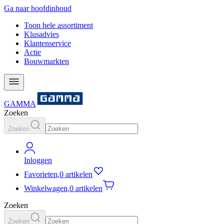
Ga naar hoofdinhoud
Toon hele assortiment
Klusadvies
Klantenservice
Actie
Bouwmarkten
GAMMA
Zoeken
Zoeken
Inloggen
Favorieten
,
0 artikelen
Winkelwagen
,
0 artikelen
Zoeken
Zoeken