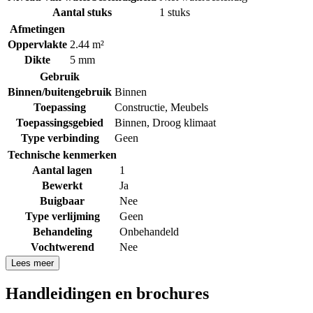
Aantal stuks
1 stuks
Afmetingen
Oppervlakte
2.44 m²
Dikte
5 mm
Gebruik
Binnen/buitengebruik
Binnen
Toepassing
Constructie
,
Meubels
Toepassingsgebied
Binnen
,
Droog klimaat
Type verbinding
Geen
Technische kenmerken
Aantal lagen
1
Bewerkt
Ja
Buigbaar
Nee
Type verlijming
Geen
Behandeling
Onbehandeld
Vochtwerend
Nee
Lees meer
Handleidingen en brochures