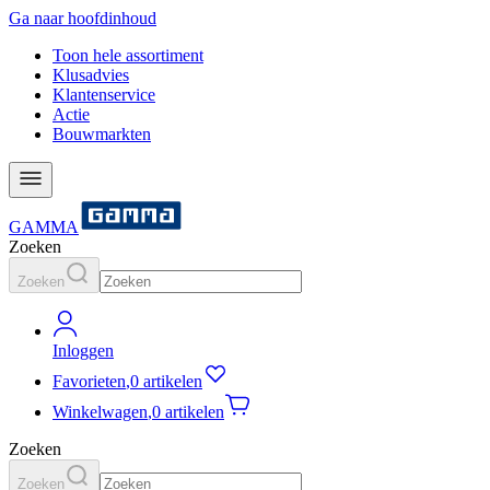
Ga naar hoofdinhoud
Toon hele assortiment
Klusadvies
Klantenservice
Actie
Bouwmarkten
GAMMA
Zoeken
Zoeken
Inloggen
Favorieten
,
0 artikelen
Winkelwagen
,
0 artikelen
Zoeken
Zoeken