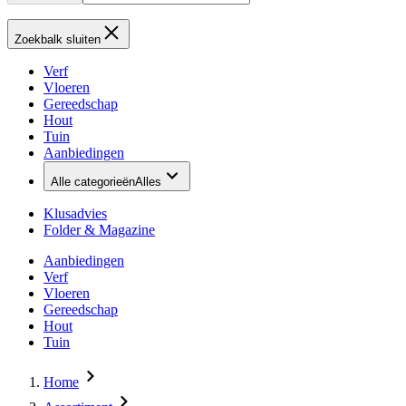
Zoekbalk sluiten
Verf
Vloeren
Gereedschap
Hout
Tuin
Aanbiedingen
Alle categorieën
Alles
Klusadvies
Folder & Magazine
Aanbiedingen
Verf
Vloeren
Gereedschap
Hout
Tuin
Home