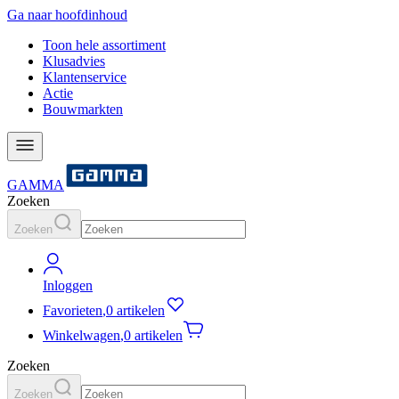
Ga naar hoofdinhoud
Toon hele assortiment
Klusadvies
Klantenservice
Actie
Bouwmarkten
GAMMA
Zoeken
Zoeken
Inloggen
Favorieten
,
0 artikelen
Winkelwagen
,
0 artikelen
Zoeken
Zoeken