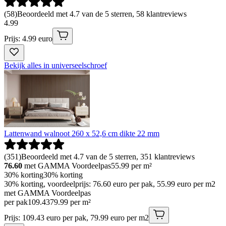
(
58
)
Beoordeeld met 4.7 van de 5 sterren, 58 klantreviews
4
.
99
Prijs: 4.99 euro
Bekijk alles in universeelschroef
Lattenwand walnoot 260 x 52,6 cm dikte 22 mm
(
351
)
Beoordeeld met 4.7 van de 5 sterren, 351 klantreviews
76.60
met GAMMA Voordeelpas
55.99
per m²
30% korting
30% korting
30% korting, voordeelprijs: 76.60 euro per pak, 55.99 euro per m2
met GAMMA Voordeelpas
per pak
109
.
43
79.99 per m²
Prijs: 109.43 euro per pak, 79.99 euro per m2