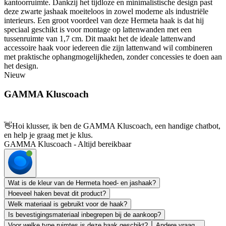
kantoorruimte. Dankzij het tijdloze en minimalistische design past
deze zwarte jashaak moeiteloos in zowel moderne als industriële
interieurs. Een groot voordeel van deze Hermeta haak is dat hij
speciaal geschikt is voor montage op lattenwanden met een
tussenruimte van 1,7 cm. Dit maakt het de ideale lattenwand
accessoire haak voor iedereen die zijn lattenwand wil combineren
met praktische ophangmogelijkheden, zonder concessies te doen aan
het design.
Nieuw
GAMMA Kluscoach
👋
Hoi klusser, ik ben de GAMMA Kluscoach, een handige chatbot,
en help je graag met je klus.
GAMMA Kluscoach - Altijd bereikbaar
Wat is de kleur van de Hermeta hoed- en jashaak?
Hoeveel haken bevat dit product?
Welk materiaal is gebruikt voor de haak?
Is bevestigingsmateriaal inbegrepen bij de aankoop?
Voor welke type ruimtes is deze haak geschikt?
Andere vraag...