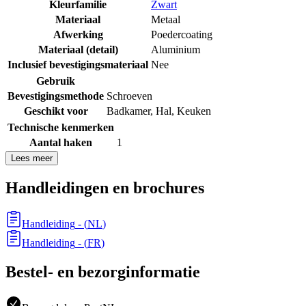
Kleurfamilie
Zwart
Materiaal
Metaal
Afwerking
Poedercoating
Materiaal (detail)
Aluminium
Inclusief bevestigingsmateriaal
Nee
Gebruik
Bevestigingsmethode
Schroeven
Geschikt voor
Badkamer
,
Hal
,
Keuken
Technische kenmerken
Aantal haken
1
Lees meer
Handleidingen en brochures
Handleiding
- (
NL
)
Handleiding
- (
FR
)
Bestel- en bezorginformatie