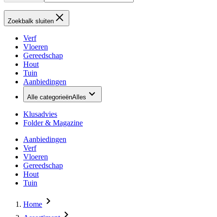
Zoekbalk sluiten
Verf
Vloeren
Gereedschap
Hout
Tuin
Aanbiedingen
Alle categorieën
Alles
Klusadvies
Folder & Magazine
Aanbiedingen
Verf
Vloeren
Gereedschap
Hout
Tuin
Home