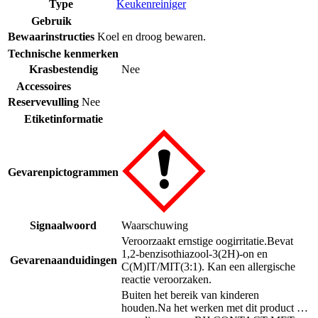
Type
Keukenreiniger
Gebruik
Bewaarinstructies
Koel en droog bewaren.
Technische kenmerken
Krasbestendig
Nee
Accessoires
Reservevulling
Nee
Etiketinformatie
Gevarenpictogrammen
Signaalwoord
Waarschuwing
Veroorzaakt ernstige oogirritatie.
Bevat
1,2-benzisothiazool-3(2H)-on en
Gevarenaanduidingen
C(M)IT/MIT(3:1). Kan een allergische
reactie veroorzaken.
Buiten het bereik van kinderen
houden.
Na het werken met dit product …