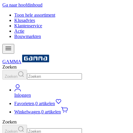
Ga naar hoofdinhoud
Toon hele assortiment
Klusadvies
Klantenservice
Actie
Bouwmarkten
GAMMA
Zoeken
Zoeken
Inloggen
Favorieten
,
0 artikelen
Winkelwagen
,
0 artikelen
Zoeken
Zoeken