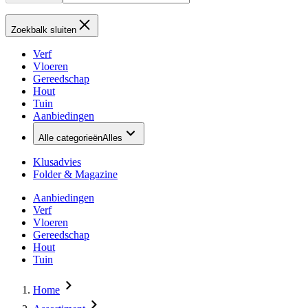
Zoekbalk sluiten
Verf
Vloeren
Gereedschap
Hout
Tuin
Aanbiedingen
Alle categorieën
Alles
Klusadvies
Folder & Magazine
Aanbiedingen
Verf
Vloeren
Gereedschap
Hout
Tuin
Home