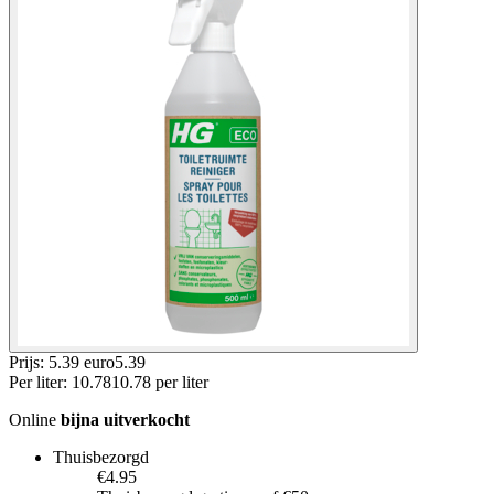
Prijs: 5.39 euro
5
.
39
Per
liter
:
10.78
10.78
per
liter
Online
bijna uitverkocht
Thuisbezorgd
€4.95