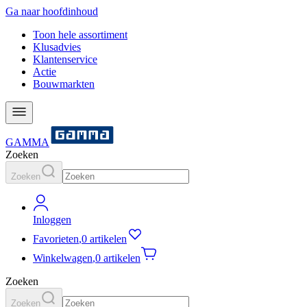
Ga naar hoofdinhoud
Toon hele assortiment
Klusadvies
Klantenservice
Actie
Bouwmarkten
GAMMA
Zoeken
Zoeken
Inloggen
Favorieten
,
0 artikelen
Winkelwagen
,
0 artikelen
Zoeken
Zoeken