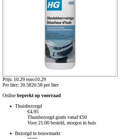
Prijs: 10.29 euro
10
.
29
Per
liter
:
20.58
20.58
per
liter
Online
beperkt op voorraad
Thuisbezorgd
€4.95
Thuisbezorgd gratis vanaf €50
Voor 21:00 besteld, morgen in huis
Bezorgd in bouwmarkt
gratis