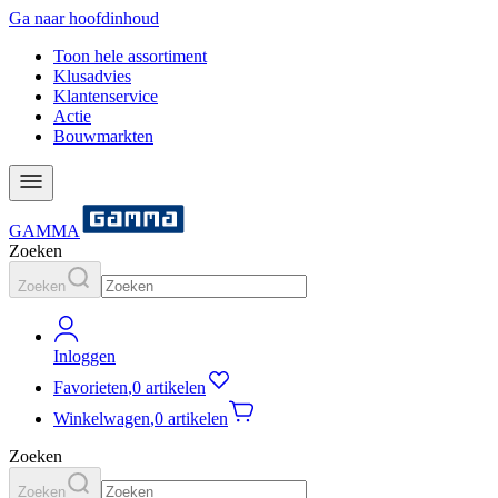
Ga naar hoofdinhoud
Toon hele assortiment
Klusadvies
Klantenservice
Actie
Bouwmarkten
GAMMA
Zoeken
Zoeken
Inloggen
Favorieten
,
0 artikelen
Winkelwagen
,
0 artikelen
Zoeken
Zoeken