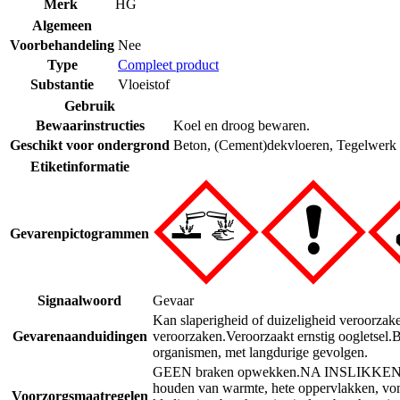
Merk
HG
Algemeen
Voorbehandeling
Nee
Type
Compleet product
Substantie
Vloeistof
Gebruik
Bewaarinstructies
Koel en droog bewaren.
Geschikt voor ondergrond
Beton
,
(Cement)dekvloeren
,
Tegelwerk
Etiketinformatie
Gevarenpictogrammen
Signaalwoord
Gevaar
Kan slaperigheid of duizeligheid veroorzak
Gevarenaanduidingen
veroorzaken.
Veroorzaakt ernstig oogletsel.
B
organismen, met langdurige gevolgen.
GEEN braken opwekken.
NA INSLIKKEN: 
houden van warmte, hete oppervlakken, von
Voorzorgsmaatregelen