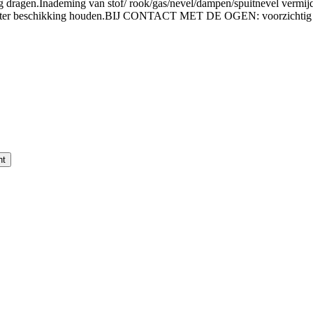
g dragen.
Inademing van stof/ rook/gas/nevel/dampen/spuitnevel vermij
 ter beschikking houden.
BIJ CONTACT MET DE OGEN: voorzichtig afs
nt