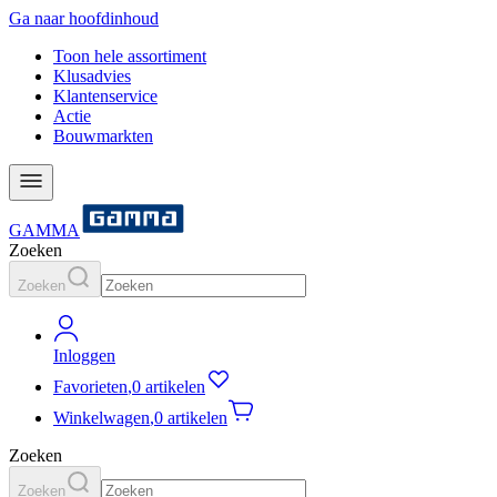
Ga naar hoofdinhoud
Toon hele assortiment
Klusadvies
Klantenservice
Actie
Bouwmarkten
GAMMA
Zoeken
Zoeken
Inloggen
Favorieten
,
0 artikelen
Winkelwagen
,
0 artikelen
Zoeken
Zoeken