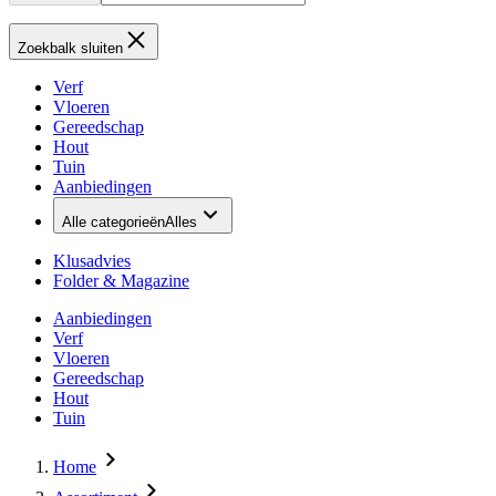
Zoekbalk sluiten
Verf
Vloeren
Gereedschap
Hout
Tuin
Aanbiedingen
Alle categorieën
Alles
Klusadvies
Folder & Magazine
Aanbiedingen
Verf
Vloeren
Gereedschap
Hout
Tuin
Home