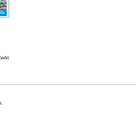
markt
n.