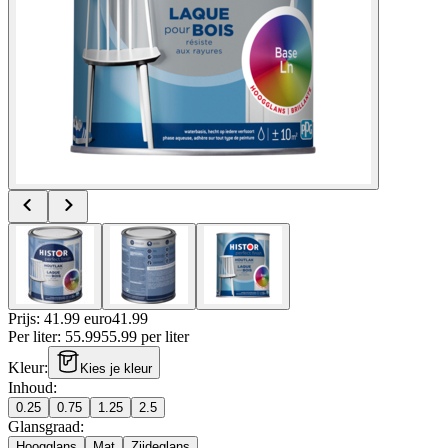
Prijs: 41.99 euro
41
.
99
Per
liter
:
55.99
55.99
per
liter
Kleur
:
Kies je kleur
Inhoud
:
0.25
0.75
1.25
2.5
Glansgraad
:
Hoogglans
Mat
Zijdeglans