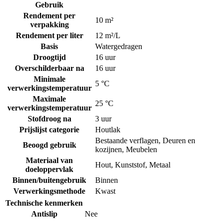
Gebruik
Rendement per
10 m²
verpakking
Rendement per liter
12 m²/L
Basis
Watergedragen
Droogtijd
16 uur
Overschilderbaar na
16 uur
Minimale
5 °C
verwerkingstemperatuur
Maximale
25 °C
verwerkingstemperatuur
Stofdroog na
3 uur
Prijslijst categorie
Houtlak
Bestaande verflagen
,
Deuren en
Beoogd gebruik
kozijnen
,
Meubelen
Materiaal van
Hout
,
Kunststof
,
Metaal
doeloppervlak
Binnen/buitengebruik
Binnen
Verwerkingsmethode
Kwast
Technische kenmerken
Antislip
Nee