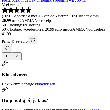
Flexa Strak in de Lak binnenlak zijdeglans wit 750 ml
Veel verkocht
(
1056
)
Beoordeeld met 4.5 van de 5 sterren, 1056 klantreviews
20.99
met GAMMA Voordeelpas
50% korting
50% korting
50% korting, voordeelprijs: 20.99 euro met GAMMA Voordeelpas
41
.
99
Prijs: 41.99 euro
Klusadviezen
Bekijk onze handige
klusadviezen
Hulp nodig bij je klus?
Laat jouw klus uitvoeren door een klusexpert met de
GAMMA