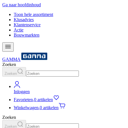
Ga naar hoofdinhoud
Toon hele assortiment
Klusadvies
Klantenservice
Actie
Bouwmarkten
GAMMA
Zoeken
Zoeken
Inloggen
Favorieten
,
0 artikelen
Winkelwagen
,
0 artikelen
Zoeken
Zoeken