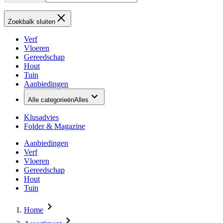
Zoekbalk sluiten
Verf
Vloeren
Gereedschap
Hout
Tuin
Aanbiedingen
Alle categorieën
Alles
Klusadvies
Folder & Magazine
Aanbiedingen
Verf
Vloeren
Gereedschap
Hout
Tuin
Home