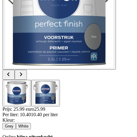
Prijs: 25.99 euro
25
.
99
Per
liter
:
10.40
10.40
per
liter
Kleur
:
Grey
White
Online
bijna uitverkocht