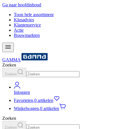
Ga naar hoofdinhoud
Toon hele assortiment
Klusadvies
Klantenservice
Actie
Bouwmarkten
GAMMA
Zoeken
Zoeken
Inloggen
Favorieten
,
0 artikelen
Winkelwagen
,
0 artikelen
Zoeken
Zoeken