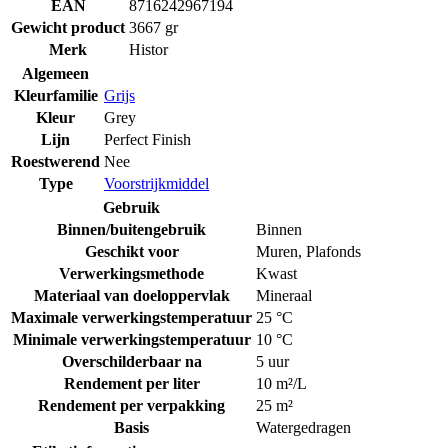
EAN
8716242967194
Gewicht product
3667 gr
Merk
Histor
Algemeen
Kleurfamilie
Grijs
Kleur
Grey
Lijn
Perfect Finish
Roestwerend
Nee
Type
Voorstrijkmiddel
Gebruik
Binnen/buitengebruik
Binnen
Geschikt voor
Muren
,
Plafonds
Verwerkingsmethode
Kwast
Materiaal van doeloppervlak
Mineraal
Maximale verwerkingstemperatuur
25 °C
Minimale verwerkingstemperatuur
10 °C
Overschilderbaar na
5 uur
Rendement per liter
10 m²/L
Rendement per verpakking
25 m²
Basis
Watergedragen