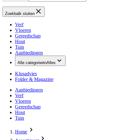
Zoekbalk sluiten
Verf
Vloeren
Gereedschap
Hout
Tuin
Aanbiedingen
Alle categorieën
Alles
Klusadvies
Folder & Magazine
Aanbiedingen
Verf
Vloeren
Gereedschap
Hout
Tuin
Home