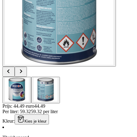
Prijs: 44.49 euro
44
.
49
Per
liter
:
59.32
59.32
per
liter
Kleur
:
Kies je kleur