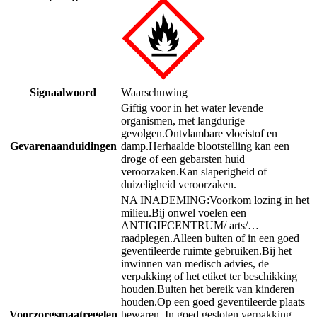
Signaalwoord
Waarschuwing
Giftig voor in het water levende
organismen, met langdurige
gevolgen.
Ontvlambare vloeistof en
Gevarenaanduidingen
damp.
Herhaalde blootstelling kan een
droge of een gebarsten huid
veroorzaken.
Kan slaperigheid of
duizeligheid veroorzaken.
NA INADEMING:
Voorkom lozing in het
milieu.
Bij onwel voelen een
ANTIGIFCENTRUM/ arts/…
raadplegen.
Alleen buiten of in een goed
geventileerde ruimte gebruiken.
Bij het
inwinnen van medisch advies, de
verpakking of het etiket ter beschikking
houden.
Buiten het bereik van kinderen
houden.
Op een goed geventileerde plaats
Voorzorgsmaatregelen
bewaren. In goed gesloten verpakking