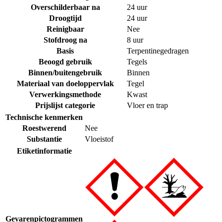
Overschilderbaar na
24 uur
Droogtijd
24 uur
Reinigbaar
Nee
Stofdroog na
8 uur
Basis
Terpentinegedragen
Beoogd gebruik
Tegels
Binnen/buitengebruik
Binnen
Materiaal van doeloppervlak
Tegel
Verwerkingsmethode
Kwast
Prijslijst categorie
Vloer en trap
Technische kenmerken
Roestwerend
Nee
Substantie
Vloeistof
Etiketinformatie
Gevarenpictogrammen