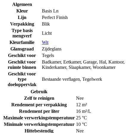
Algemeen
Kleur
Basis Ln
Lijn
Perfect Finish
Verpakking
Blik
Type basis
Licht
mengverf
Kleurfamilie
Wit
Glansgraad
Zijdeglans
Geschikt voor
Tegels
Geschikt voor
Badkamer
,
Eetkamer
,
Garage
,
Hal
,
Kantoor
,
ruimte binnen
Kinderkamer
,
Slaapkamer
,
Woonkamer
Geschikt voor
type
Bestaande verflagen
,
Tegelwerk
doeloppervlak
Gebruik
Zelf te reinigen
Nee
Rendement per verpakking
12 m²
Rendement per liter
16 m²/L
Maximale verwerkingstemperatuur
25 °C
Minimale verwerkingstemperatuur
10 °C
Hittebestendig
Nee