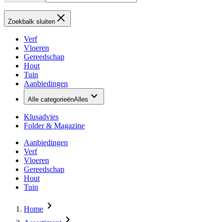
Zoekbalk sluiten
Verf
Vloeren
Gereedschap
Hout
Tuin
Aanbiedingen
Alle categorieën
Alles
Klusadvies
Folder & Magazine
Aanbiedingen
Verf
Vloeren
Gereedschap
Hout
Tuin
Home