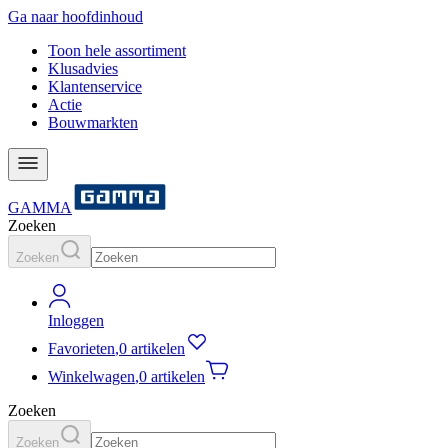
Ga naar hoofdinhoud
Toon hele assortiment
Klusadvies
Klantenservice
Actie
Bouwmarkten
GAMMA
Zoeken
Zoeken
Inloggen
Favorieten
,
0 artikelen
Winkelwagen
,
0 artikelen
Zoeken
Zoeken