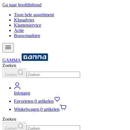
Ga naar hoofdinhoud
Toon hele assortiment
Klusadvies
Klantenservice
Actie
Bouwmarkten
GAMMA
Zoeken
Zoeken
Inloggen
Favorieten
,
0 artikelen
Winkelwagen
,
0 artikelen
Zoeken
Zoeken