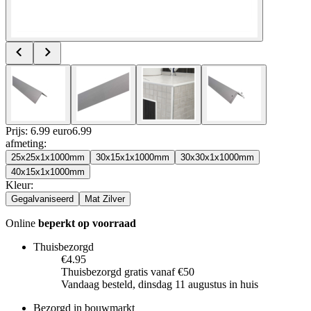
Prijs: 6.99 euro
6
.
99
afmeting
:
25x25x1x1000mm
30x15x1x1000mm
30x30x1x1000mm
40x15x1x1000mm
Kleur
:
Gegalvaniseerd
Mat Zilver
Online
beperkt op voorraad
Thuisbezorgd
€4.95
Thuisbezorgd gratis vanaf €50
Vandaag besteld, dinsdag 11 augustus in huis
Bezorgd in bouwmarkt