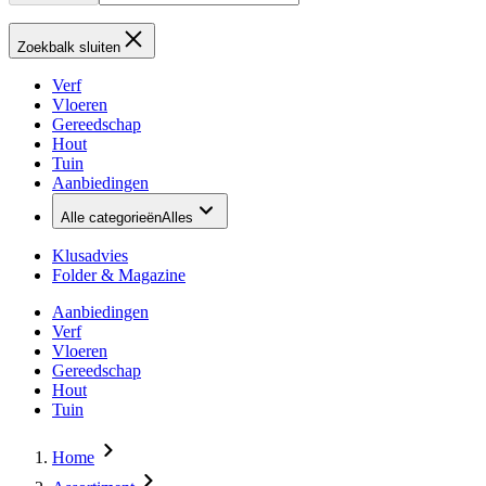
Zoekbalk sluiten
Verf
Vloeren
Gereedschap
Hout
Tuin
Aanbiedingen
Alle categorieën
Alles
Klusadvies
Folder & Magazine
Aanbiedingen
Verf
Vloeren
Gereedschap
Hout
Tuin
Home