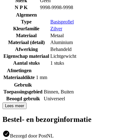
Merk
Geen
N P K
9998-9998-9998
Algemeen
Type
Basisprofiel
Kleurfamilie
Zilver
Materiaal
Metaal
Materiaal (detail)
Aluminium
Afwerking
Behandeld
Eigenschap materiaal
Lichtgewicht
Aantal stuks
1 stuks
Afmetingen
Materiaaldikte
1 mm
Gebruik
Toepassingsgebied
Binnen
,
Buiten
Beoogd gebruik
Universeel
Lees meer
Bestel- en bezorginformatie
Bezorgd door PostNL