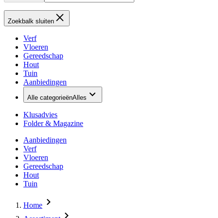
Zoekbalk sluiten
Verf
Vloeren
Gereedschap
Hout
Tuin
Aanbiedingen
Alle categorieën
Alles
Klusadvies
Folder & Magazine
Aanbiedingen
Verf
Vloeren
Gereedschap
Hout
Tuin
Home