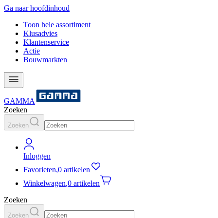
Ga naar hoofdinhoud
Toon hele assortiment
Klusadvies
Klantenservice
Actie
Bouwmarkten
GAMMA
Zoeken
Zoeken
Inloggen
Favorieten
,
0 artikelen
Winkelwagen
,
0 artikelen
Zoeken
Zoeken