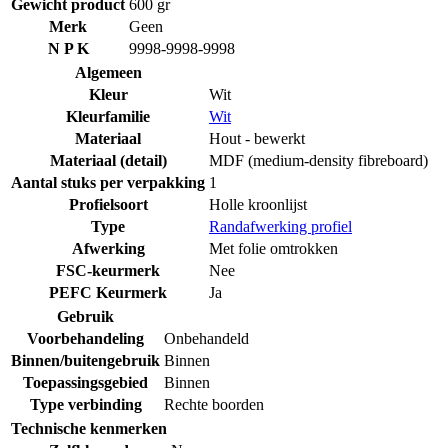
Gewicht product
600 gr
Merk
Geen
N P K
9998-9998-9998
Algemeen
Kleur
Wit
Kleurfamilie
Wit
Materiaal
Hout - bewerkt
Materiaal (detail)
MDF (medium-density fibreboard)
Aantal stuks per verpakking
1
Profielsoort
Holle kroonlijst
Type
Randafwerking profiel
Afwerking
Met folie omtrokken
FSC-keurmerk
Nee
PEFC Keurmerk
Ja
Gebruik
Voorbehandeling
Onbehandeld
Binnen/buitengebruik
Binnen
Toepassingsgebied
Binnen
Type verbinding
Rechte boorden
Technische kenmerken