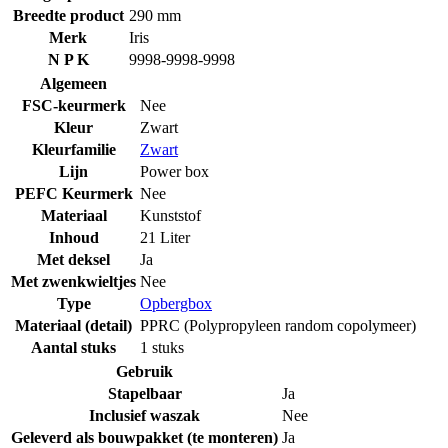
Breedte product
290 mm
Merk
Iris
N P K
9998-9998-9998
Algemeen
FSC-keurmerk
Nee
Kleur
Zwart
Kleurfamilie
Zwart
Lijn
Power box
PEFC Keurmerk
Nee
Materiaal
Kunststof
Inhoud
21 Liter
Met deksel
Ja
Met zwenkwieltjes
Nee
Type
Opbergbox
Materiaal (detail)
PPRC (Polypropyleen random copolymeer)
Aantal stuks
1 stuks
Gebruik
Stapelbaar
Ja
Inclusief waszak
Nee
Geleverd als bouwpakket (te monteren)
Ja