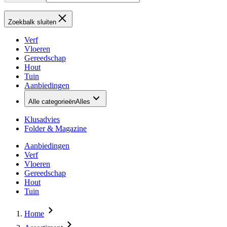
Zoekbalk sluiten
Verf
Vloeren
Gereedschap
Hout
Tuin
Aanbiedingen
Alle categorieën
Alles
Klusadvies
Folder & Magazine
Aanbiedingen
Verf
Vloeren
Gereedschap
Hout
Tuin
Home