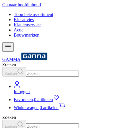
Ga naar hoofdinhoud
Toon hele assortiment
Klusadvies
Klantenservice
Actie
Bouwmarkten
GAMMA
Zoeken
Zoeken
Inloggen
Favorieten
,
0 artikelen
Winkelwagen
,
0 artikelen
Zoeken
Zoeken