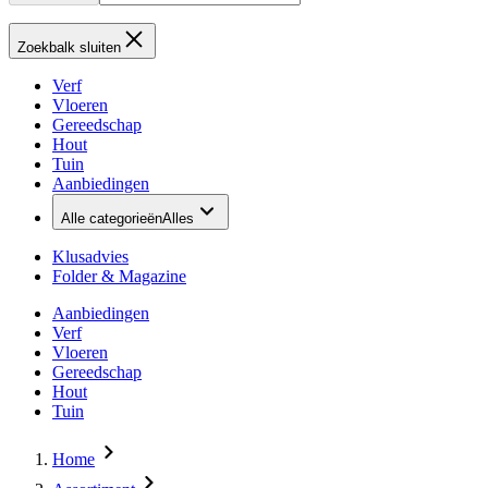
Zoekbalk sluiten
Verf
Vloeren
Gereedschap
Hout
Tuin
Aanbiedingen
Alle categorieën
Alles
Klusadvies
Folder & Magazine
Aanbiedingen
Verf
Vloeren
Gereedschap
Hout
Tuin
Home