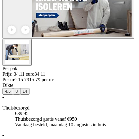
Per
pak
Prijs: 34.11 euro
34
.
11
Per
m²
:
15.79
15.79
per
m²
Dikte
:
4.5
8
14
Thuisbezorgd
€39.95
Thuisbezorgd gratis vanaf €950
Vandaag besteld, maandag 10 augustus in huis