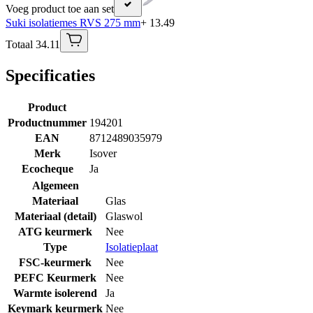
Voeg product toe aan set
Suki isolatiemes RVS 275 mm
+ 13.49
Totaal 34.11
Specificaties
Product
Productnummer
194201
EAN
8712489035979
Merk
Isover
Ecocheque
Ja
Algemeen
Materiaal
Glas
Materiaal (detail)
Glaswol
ATG keurmerk
Nee
Type
Isolatieplaat
FSC-keurmerk
Nee
PEFC Keurmerk
Nee
Warmte isolerend
Ja
Keymark keurmerk
Nee