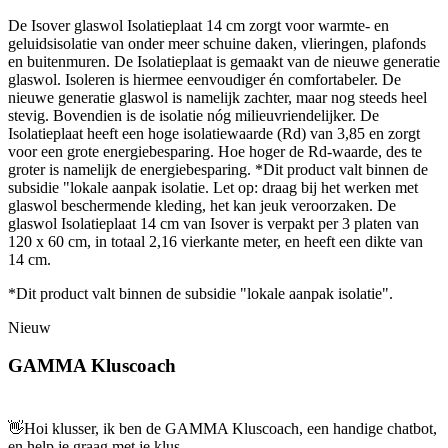
De Isover glaswol Isolatieplaat 14 cm zorgt voor warmte- en
geluidsisolatie van onder meer schuine daken, vlieringen, plafonds
en buitenmuren. De Isolatieplaat is gemaakt van de nieuwe generatie
glaswol. Isoleren is hiermee eenvoudiger én comfortabeler. De
nieuwe generatie glaswol is namelijk zachter, maar nog steeds heel
stevig. Bovendien is de isolatie nóg milieuvriendelijker. De
Isolatieplaat heeft een hoge isolatiewaarde (Rd) van 3,85 en zorgt
voor een grote energiebesparing. Hoe hoger de Rd-waarde, des te
groter is namelijk de energiebesparing. *Dit product valt binnen de
subsidie "lokale aanpak isolatie. Let op: draag bij het werken met
glaswol beschermende kleding, het kan jeuk veroorzaken. De
glaswol Isolatieplaat 14 cm van Isover is verpakt per 3 platen van
120 x 60 cm, in totaal 2,16 vierkante meter, en heeft een dikte van
14 cm.
*Dit product valt binnen de subsidie "lokale aanpak isolatie".
Nieuw
GAMMA Kluscoach
👋
Hoi klusser, ik ben de GAMMA Kluscoach, een handige chatbot,
en help je graag met je klus.