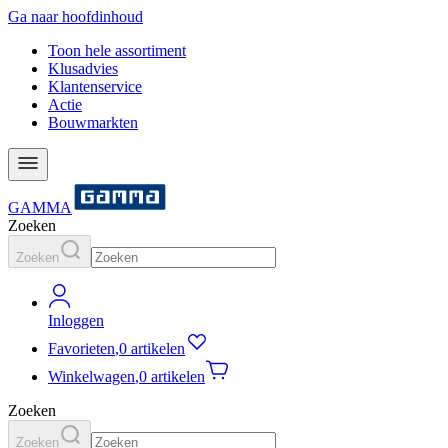
Ga naar hoofdinhoud
Toon hele assortiment
Klusadvies
Klantenservice
Actie
Bouwmarkten
GAMMA
Zoeken
Zoeken
Inloggen
Favorieten
,
0 artikelen
Winkelwagen
,
0 artikelen
Zoeken
Zoeken