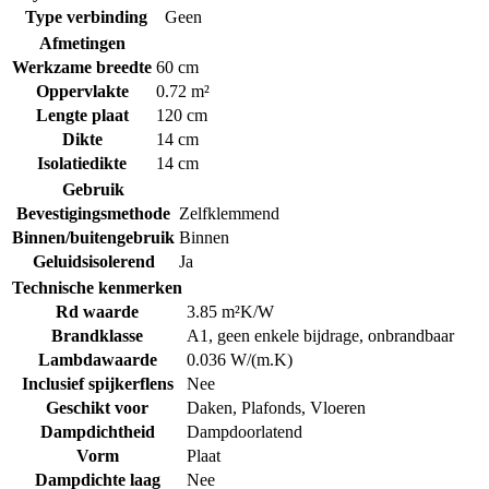
Type verbinding
Geen
Afmetingen
Werkzame breedte
60 cm
Oppervlakte
0.72 m²
Lengte plaat
120 cm
Dikte
14 cm
Isolatiedikte
14 cm
Gebruik
Bevestigingsmethode
Zelfklemmend
Binnen/buitengebruik
Binnen
Geluidsisolerend
Ja
Technische kenmerken
Rd waarde
3.85 m²K/W
Brandklasse
A1, geen enkele bijdrage, onbrandbaar
Lambdawaarde
0.036 W/(m.K)
Inclusief spijkerflens
Nee
Geschikt voor
Daken
,
Plafonds
,
Vloeren
Dampdichtheid
Dampdoorlatend
Vorm
Plaat
Dampdichte laag
Nee