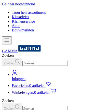
Ga naar hoofdinhoud
Toon hele assortiment
Klusadvies
Klantenservice
Actie
Bouwmarkten
GAMMA
Zoeken
Zoeken
Inloggen
Favorieten
,
0 artikelen
Winkelwagen
,
0 artikelen
Zoeken
Zoeken