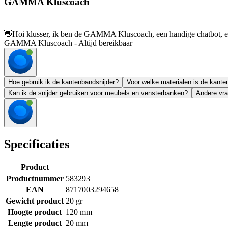
GAMMA Kluscoach
👋
Hoi klusser, ik ben de GAMMA Kluscoach, een handige chatbot, en 
GAMMA Kluscoach - Altijd bereikbaar
Hoe gebruik ik de kantenbandsnijder?
Voor welke materialen is de kante
Kan ik de snijder gebruiken voor meubels en vensterbanken?
Andere vra
Specificaties
Product
Productnummer
583293
EAN
8717003294658
Gewicht product
20 gr
Hoogte product
120 mm
Lengte product
20 mm