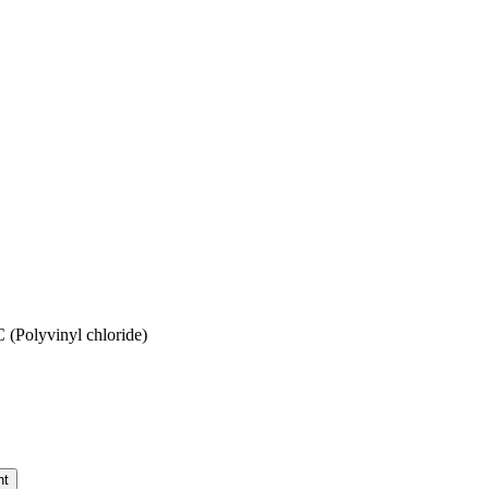
(Polyvinyl chloride)
nt