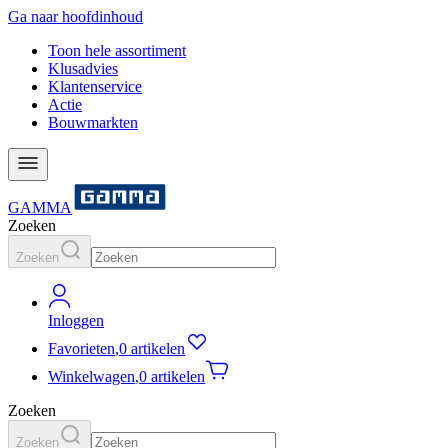
Ga naar hoofdinhoud
Toon hele assortiment
Klusadvies
Klantenservice
Actie
Bouwmarkten
GAMMA
Zoeken
Zoeken
Inloggen
Favorieten
,
0 artikelen
Winkelwagen
,
0 artikelen
Zoeken
Zoeken