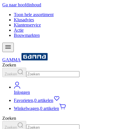
Ga naar hoofdinhoud
Toon hele assortiment
Klusadvies
Klantenservice
Actie
Bouwmarkten
GAMMA
Zoeken
Zoeken
Inloggen
Favorieten
,
0 artikelen
Winkelwagen
,
0 artikelen
Zoeken
Zoeken