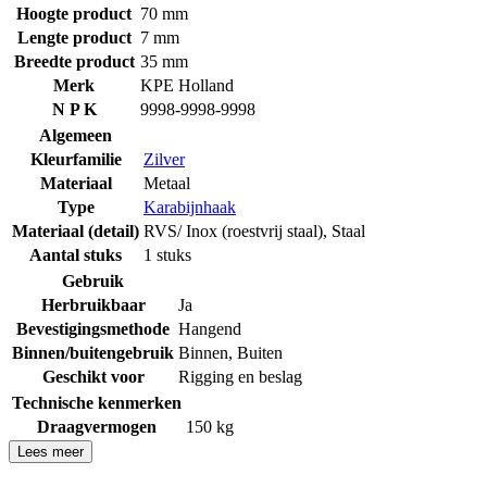
Hoogte product
70 mm
Lengte product
7 mm
Breedte product
35 mm
Merk
KPE Holland
N P K
9998-9998-9998
Algemeen
Kleurfamilie
Zilver
Materiaal
Metaal
Type
Karabijnhaak
Materiaal (detail)
RVS/ Inox (roestvrij staal)
,
Staal
Aantal stuks
1 stuks
Gebruik
Herbruikbaar
Ja
Bevestigingsmethode
Hangend
Binnen/buitengebruik
Binnen
,
Buiten
Geschikt voor
Rigging en beslag
Technische kenmerken
Draagvermogen
150 kg
Lees meer