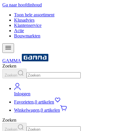
Ga naar hoofdinhoud
Toon hele assortiment
Klusadvies
Klantenservice
Actie
Bouwmarkten
GAMMA
Zoeken
Zoeken
Inloggen
Favorieten
,
0 artikelen
Winkelwagen
,
0 artikelen
Zoeken
Zoeken