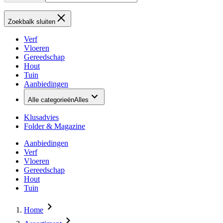
Zoekbalk sluiten
Verf
Vloeren
Gereedschap
Hout
Tuin
Aanbiedingen
Alle categorieën
Alles
Klusadvies
Folder & Magazine
Aanbiedingen
Verf
Vloeren
Gereedschap
Hout
Tuin
Home