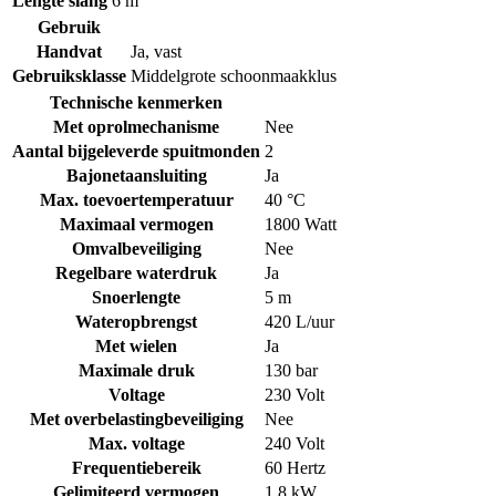
Lengte slang
6 m
Gebruik
Handvat
Ja, vast
Gebruiksklasse
Middelgrote schoonmaakklus
Technische kenmerken
Met oprolmechanisme
Nee
Aantal bijgeleverde spuitmonden
2
Bajonetaansluiting
Ja
Max. toevoertemperatuur
40 °C
Maximaal vermogen
1800 Watt
Omvalbeveiliging
Nee
Regelbare waterdruk
Ja
Snoerlengte
5 m
Wateropbrengst
420 L/uur
Met wielen
Ja
Maximale druk
130 bar
Voltage
230 Volt
Met overbelastingbeveiliging
Nee
Max. voltage
240 Volt
Frequentiebereik
60 Hertz
Gelimiteerd vermogen
1.8 kW