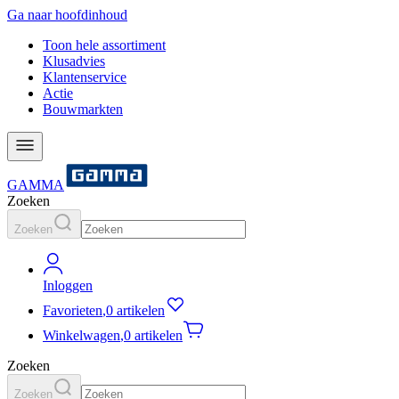
Ga naar hoofdinhoud
Toon hele assortiment
Klusadvies
Klantenservice
Actie
Bouwmarkten
GAMMA
Zoeken
Zoeken
Inloggen
Favorieten
,
0 artikelen
Winkelwagen
,
0 artikelen
Zoeken
Zoeken