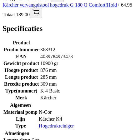
Kärcher vervangpistool hogedruk G 180 Q Comfort!Hold
+ 64.95
Totaal 189.00
Specificaties
Product
Productnummer
368312
EAN
4039784973473
Gewicht product
10900 gr
Hoogte product
876 mm
Lengte product
285 mm
Breedte product
309 mm
Type(nummer)
K 4 Basic
Merk
Kärcher
Algemeen
Materiaal pomp
N-Cor
Lijn
Kärcher K4
Type
Hogedrukreiniger
Afmetingen