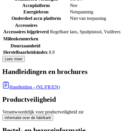
Accuplatform
Nee
Energiebron
Netspanning
Onderdeel accu platform
Niet van toepassing
Accessoires
Accessoires bijgeleverd
Regelbare lans
,
Spuitpistool
,
Vuilfrees
Milieukenmerken
Duurzaamheid
Herstelbaarheidsindex
8.9
Lees meer
Handleidingen en brochures
Handleiding
- (
NL/FR/EN
)
Productveiligheid
Verantwoordelijk voor productveiligheid zie
informatie over de fabrikant
Bestel- en bezorginformatie